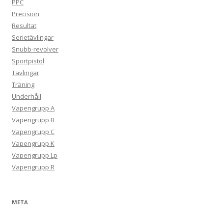
PPC
Precision
Resultat
Serietävlingar
Snubb-revolver
Sportpistol
Tävlingar
Träning
Underhåll
Vapengrupp A
Vapengrupp B
Vapengrupp C
Vapengrupp K
Vapengrupp Lp
Vapengrupp R
META