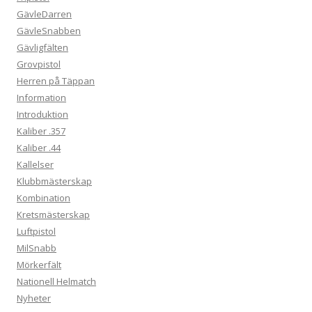
GävleDarren
GävleSnabben
Gävligfälten
Grovpistol
Herren på Täppan
Information
Introduktion
Kaliber .357
Kaliber .44
Kallelser
Klubbmästerskap
Kombination
Kretsmästerskap
Luftpistol
MilSnabb
Mörkerfält
Nationell Helmatch
Nyheter