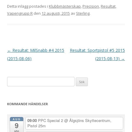
Detta inlägg postades i
Klubbmästerskap
,
Precision
,
Resultat
,
Vapengrupp R
den
12 augusti, 2015
av
Sterling
.
I
←
Resultat: MilSnabb #4 2015
Resultat: Sportpistol #5 2015
n
(2015-08-06)
(2015-08-13)
→
l
ä
Sök
g
efter:
g
s
KOMMANDE HÄNDELSER
n
a
AUG
09:00
PPC Special 2
@ Älgsjöns Skyttecentrum,
9
v
Pistol 25m
sön