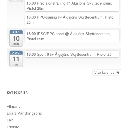
i
15:00
Precisionsträning
@ Älgsjöns Skyttecentrum,
Pistol 25m
g
e
16:30
PPC-träning
@ Älgsjöns Skyttecentrum, Pistol
25m
r
i
AUG
16:00
IPSC/PPC-sport
@ Älgsjöns Skyttecentrum,
10
Pistol 25m
n
mån
g
AUG
18:00
Sport 6
@ Älgsjöns Skyttecentrum, Pistol 25m
11
tis
Visa kalender
KATEGORIER
Allmänt
Enars Vandringspris
Fält
Fripistol