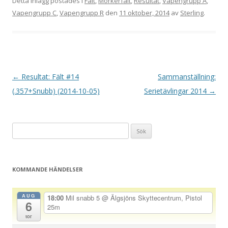
Detta inlägg postades i
Fält
,
Mörkerfält
,
Resultat
,
Vapengrupp A
,
Vapengrupp C
,
Vapengrupp R
den
11 oktober, 2014
av
Sterling
.
I
←
Resultat: Fält #14
Sammanställning:
n
(.357+Snubb) (2014-10-05)
Serietävlingar 2014
→
l
ä
Sök
g
efter:
g
s
KOMMANDE HÄNDELSER
n
a
AUG
18:00
Mil snabb 5
@ Älgsjöns Skyttecentrum, Pistol
6
v
25m
tor
i