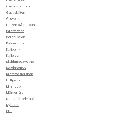
GävleSnabben
Gävligfälten
Grovpistol
Herren på Täppan
Information
Introduktion
Kaliber .357
Kaliber .44
Kallelser
Klubbmästerskap
Kombination
Kretsmästerskap
Luftpistol
MilSnabb
Mörkerfält
Nationell Helmatch
Nyheter
PPC