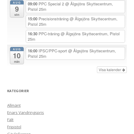
AUG
g
09:00
PPC Special 2
@ Älgsjöns Skyttecentrum,
9
Pistol 25m
e
sön
15:00
Precisionsträning
@ Älgsjöns Skyttecentrum,
r
Pistol 25m
i
16:30
PPC-träning
@ Älgsjöns Skyttecentrum, Pistol
n
25m
g
AUG
16:00
IPSC/PPC-sport
@ Älgsjöns Skyttecentrum,
10
Pistol 25m
mån
Visa kalender
KATEGORIER
Allmänt
Enars Vandringspris
Fält
Fripistol
GävleDarren