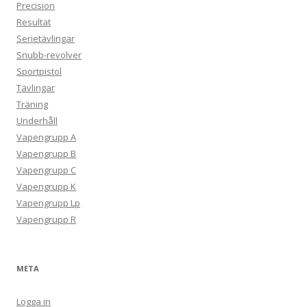
Precision
Resultat
Serietävlingar
Snubb-revolver
Sportpistol
Tävlingar
Träning
Underhåll
Vapengrupp A
Vapengrupp B
Vapengrupp C
Vapengrupp K
Vapengrupp Lp
Vapengrupp R
META
Logga in