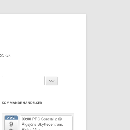
SORER
Sök
efter:
KOMMANDE HÄNDELSER
AUG
09:00
PPC Special 2
@
9
Älgsjöns Skyttecentrum,
Pistol 25m
sön