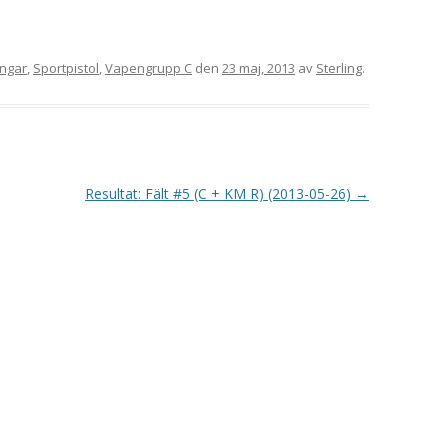
VAPENGRUPP K
MILJÖAMMUNITION?
ingar
,
Sportpistol
,
Vapengrupp C
den
23 maj, 2013
av
Sterling
.
BRA ATT HA LÄNKAR – VAPEN MM
Resultat: Fält #5 (C + KM R) (2013-05-26)
→