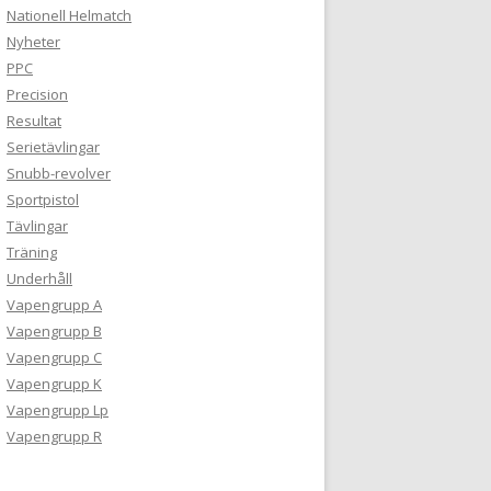
Nationell Helmatch
Nyheter
PPC
Precision
Resultat
Serietävlingar
Snubb-revolver
Sportpistol
Tävlingar
Träning
Underhåll
Vapengrupp A
Vapengrupp B
Vapengrupp C
Vapengrupp K
Vapengrupp Lp
Vapengrupp R