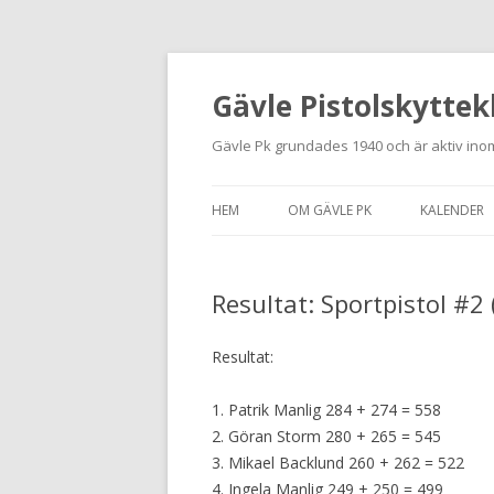
Gävle Pistolskyttek
Gävle Pk grundades 1940 och är aktiv inom
HEM
OM GÄVLE PK
KALENDER
HITTA HIT
Resultat: Sportpistol #2
NYBÖRJARE
MEDLEMSANSÖKAN
Resultat:
KONTAKT
1. Patrik Manlig 284 + 274 = 558
2. Göran Storm 280 + 265 = 545
STADGAR
3. Mikael Backlund 260 + 262 = 522
4. Ingela Manlig 249 + 250 = 499