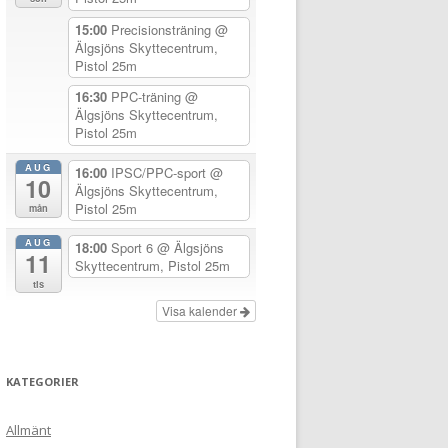
15:00
Precisionsträning
@
Älgsjöns Skyttecentrum,
Pistol 25m
16:30
PPC-träning
@
Älgsjöns Skyttecentrum,
Pistol 25m
AUG
16:00
IPSC/PPC-sport
@
10
Älgsjöns Skyttecentrum,
Pistol 25m
mån
AUG
18:00
Sport 6
@ Älgsjöns
11
Skyttecentrum, Pistol 25m
tis
Visa kalender
KATEGORIER
Allmänt