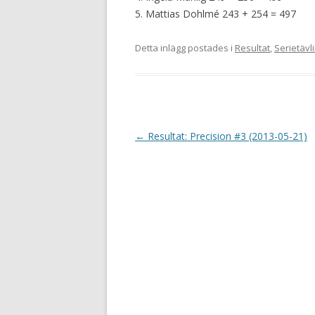
5. Mattias Dohlmé 243 + 254 = 497
Detta inlägg postades i
Resultat
,
Serietävl
I
←
Resultat: Precision #3 (2013-05-21)
n
l
ä
g
g
s
n
a
v