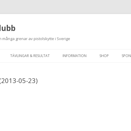
lubb
 många grenar av pistolskytte i Sverige
Hoppa
till
TÄVLINGAR & RESULTAT
INFORMATION
SHOP
SPON
innehåll
ANMÄLAN ON-LINE
ORDNINGSREGLER
 (2013-05-23)
SKJUTPROGRAM 2026
INTEGRITETSPOLICY
RUTINER FÖR SKJUTLEDARE
FÄLTSKYTTE
VAPENLICENS &
FÖRENINGSINTYG