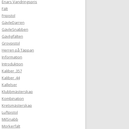
Enars Vandringspris
Fält
Fripistol
GävleDarren
GävleSnabben
Gävligfälten
Grovpistol
Herren på Täppan
Information
Introduktion
Kaliber .357
Kaliber .44
Kallelser
Klubbmästerskap
Kombination
Kretsmästerskap
Luftpistol
MilSnabb
Mörkerfält