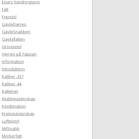
Enars Vandringspris
Fält
Fripistol
GävleDarren
GävleSnabben
Gävligfälten
Grovpistol
Herren på Täppan
Information
Introduktion
Kaliber .357
Kaliber .44
Kallelser
Klubbmästerskap
Kombination
Kretsmästerskap
Luftpistol
MilSnabb
Mörkerfält