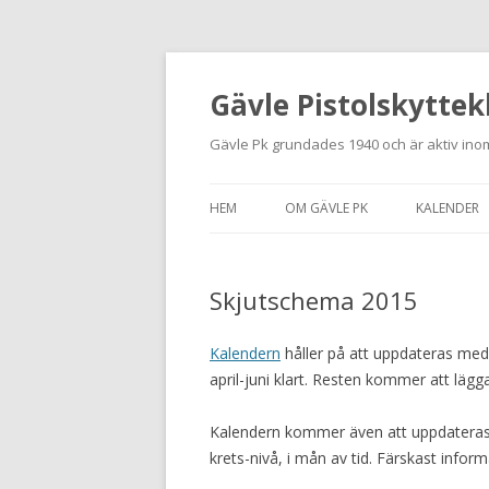
Gävle Pistolskyttek
Gävle Pk grundades 1940 och är aktiv inom
HEM
OM GÄVLE PK
KALENDER
HITTA HIT
Skjutschema 2015
NYBÖRJARE
MEDLEMSANSÖKAN
Kalendern
håller på att uppdateras med 
april-juni klart. Resten kommer att lägg
KONTAKT
Kalendern kommer även att uppdateras 
STADGAR
krets-nivå, i mån av tid. Färskast inform