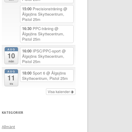
15:00
Precisionsträning
@
Älgsjöns Skyttecentrum,
Pistol 25m
16:30
PPC-träning
@
Älgsjöns Skyttecentrum,
Pistol 25m
AUG
16:00
IPSC/PPC-sport
@
10
Älgsjöns Skyttecentrum,
Pistol 25m
mån
AUG
18:00
Sport 6
@ Älgsjöns
11
Skyttecentrum, Pistol 25m
tis
Visa kalender
KATEGORIER
Allmänt