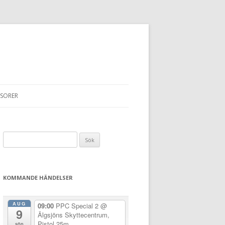
SORER
Sök
efter:
KOMMANDE HÄNDELSER
AUG
09:00
PPC Special 2
@
9
Älgsjöns Skyttecentrum,
Pistol 25m
sön