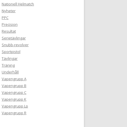
Nationell Helmatch
Nyheter
PPC
Precision
Resultat
Serietävlingar
Snubb-revolver
Sportpistol
Tävlingar
Träning
Underhåll
Vapengrupp A
Vapengrupp B
Vapengrupp C
Vapengrupp K
Vapengrupp Lp
Vapengrupp R