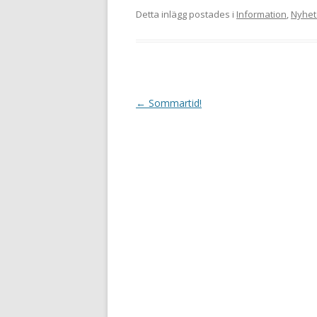
Detta inlägg postades i
Information
,
Nyhet
I
←
Sommartid!
n
l
ä
g
g
s
n
a
v
i