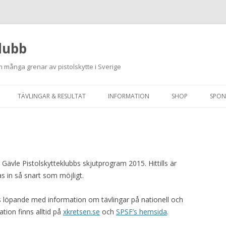
lubb
 många grenar av pistolskytte i Sverige
Hoppa
till
TÄVLINGAR & RESULTAT
INFORMATION
SHOP
SPON
innehåll
ANMÄLAN ON-LINE
ORDNINGSREGLER
SKJUTPROGRAM 2026
INTEGRITETSPOLICY
RUTINER FÖR SKJUTLEDARE
Gävle Pistolskytteklubbs skjutprogram 2015. Hittills är
as in så snart som möjligt.
FÄLTSKYTTE
löpande med information om tävlingar på nationell och
VAPENLICENS &
ation finns alltid på
xkretsen.se
och
SPSF’s hemsida
.
FÖRENINGSINTYG