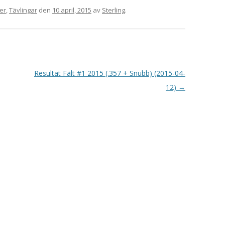
VAPENGRUPP K
er
,
Tävlingar
den
10 april, 2015
av
Sterling
.
MILJÖAMMUNITION?
BRA ATT HA LÄNKAR – VAPEN MM
Resultat Fält #1 2015 (.357 + Snubb) (2015-04-
12)
→