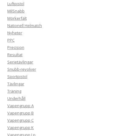
Luftpistol
MilSnabb
Mörkerfält
Nationell Helmatch
Nyheter
PPC
Precision
Resultat
Serietävlingar
Snubb-revolver
Sportpistol
Tävlingar
Träning
Underhåll
Vapengrupp A
Vapengrupp B
Vapengrupp C
Vapengrupp K
Vapengrupp Lp