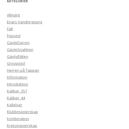
KATEGORIER
Allmänt
Enars Vandringspris
Fält
Fripistol
GävleDarren
GävleSnabben
Gävligfälten
Grovpistol
Herren på Täppan
Information
Introduktion
Kaliber .357
Kaliber .44
Kallelser
Klubbmästerskap
Kombination
Kretsmästerskap