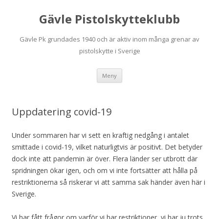
Gävle Pistolskytteklubb
Gävle Pk grundades 1940 och är aktiv inom många grenar av
pistolskytte i Sverige
Hoppa
Meny
till
innehåll
Uppdatering covid-19
Under sommaren har vi sett en kraftig nedgång i antalet
smittade i covid-19, vilket naturligtvis är positivt. Det betyder
dock inte att pandemin är över. Flera länder ser utbrott där
spridningen ökar igen, och om vi inte fortsätter att hålla på
restriktionerna så riskerar vi att samma sak händer även här i
Sverige.
Vi har fått frågor om varför vi har restriktioner, vi har ju trots