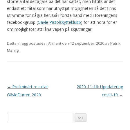
större antal deltagare på det här sättet, men hittills är det
endast ett fåtal som har utnyttjat möjligheten så det finns
utrymme för några fler. Gå i första hand med i föreningens
facebookgrupp (
Gävle Pistolskytteklubb
) för att höra för er
om möjligheter att låna vapen på skjutningar.
Detta inlägg postades i
Allmänt
den
12 september, 2020
av
Patrik
Manlig
.
I
←
Preliminärt resultat
2020-11-16: Uppdatering
n
GävleDarren 2020
covid-19
→
l
ä
Sök
g
efter:
g