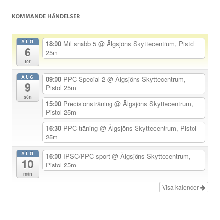
s
KOMMANDE HÄNDELSER
n
a
AUG
18:00
Mil snabb 5
@ Älgsjöns Skyttecentrum, Pistol
6
v
25m
tor
i
AUG
g
09:00
PPC Special 2
@ Älgsjöns Skyttecentrum,
9
Pistol 25m
e
sön
15:00
Precisionsträning
@ Älgsjöns Skyttecentrum,
r
Pistol 25m
i
16:30
PPC-träning
@ Älgsjöns Skyttecentrum, Pistol
n
25m
g
AUG
16:00
IPSC/PPC-sport
@ Älgsjöns Skyttecentrum,
10
Pistol 25m
mån
Visa kalender