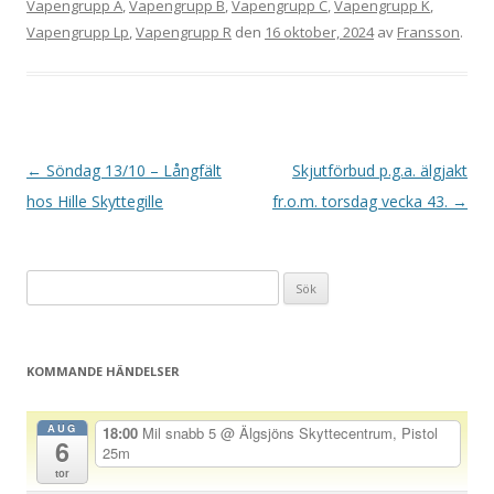
Vapengrupp A
,
Vapengrupp B
,
Vapengrupp C
,
Vapengrupp K
,
Vapengrupp Lp
,
Vapengrupp R
den
16 oktober, 2024
av
Fransson
.
I
←
Söndag 13/10 – Långfält
Skjutförbud p.g.a. älgjakt
n
hos Hille Skyttegille
fr.o.m. torsdag vecka 43.
→
l
ä
Sök
g
efter:
g
s
KOMMANDE HÄNDELSER
n
a
AUG
18:00
Mil snabb 5
@ Älgsjöns Skyttecentrum, Pistol
6
v
25m
tor
i