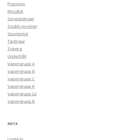
Precision
Resultat
Serietävlingar
Snubb-revolver
Sportpistol
Tävlingar
Träning
Underhåll
Vapengrupp A
Vapengrupp B
Vapengrupp C
Vapengrupp K
Vapengrupp Lp
Vapengrupp R
META
Logga in