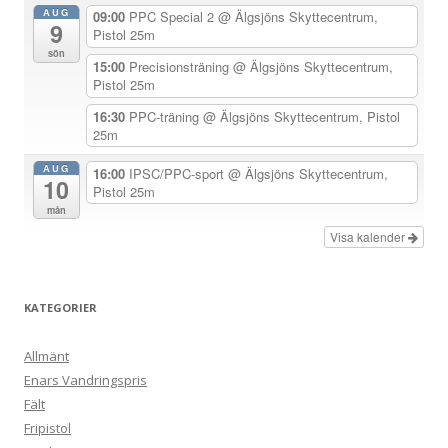
AUG
g
09:00
PPC Special 2
@ Älgsjöns Skyttecentrum,
9
Pistol 25m
e
sön
15:00
Precisionsträning
@ Älgsjöns Skyttecentrum,
r
Pistol 25m
i
16:30
PPC-träning
@ Älgsjöns Skyttecentrum, Pistol
n
25m
g
AUG
16:00
IPSC/PPC-sport
@ Älgsjöns Skyttecentrum,
10
Pistol 25m
mån
Visa kalender
KATEGORIER
Allmänt
Enars Vandringspris
Fält
Fripistol