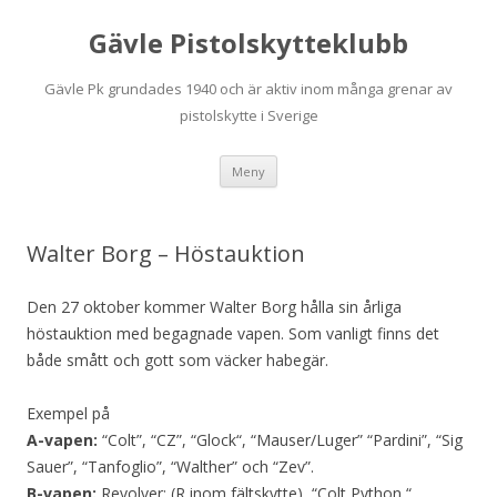
Gävle Pistolskytteklubb
Gävle Pk grundades 1940 och är aktiv inom många grenar av
pistolskytte i Sverige
Hoppa
Meny
till
innehåll
Walter Borg – Höstauktion
Den 27 oktober kommer Walter Borg hålla sin årliga
höstauktion med begagnade vapen. Som vanligt finns det
både smått och gott som väcker habegär.
Exempel på
A-vapen:
“Colt”, “CZ”, “Glock“, “Mauser/Luger” “Pardini”, “Sig
Sauer”, “Tanfoglio”, “Walther” och “Zev”.
B-vapen:
Revolver: (R inom fältskytte), “Colt Python “,