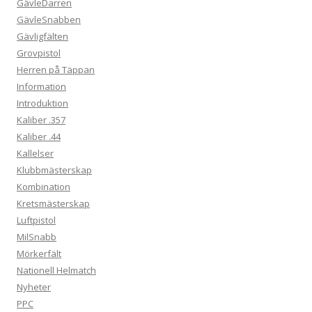
GävleDarren
GävleSnabben
Gävligfälten
Grovpistol
Herren på Täppan
Information
Introduktion
Kaliber .357
Kaliber .44
Kallelser
Klubbmästerskap
Kombination
Kretsmästerskap
Luftpistol
MilSnabb
Mörkerfält
Nationell Helmatch
Nyheter
PPC