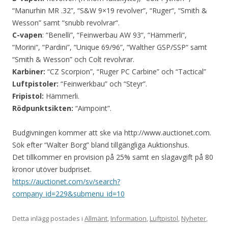
“Manurhin MR .32”, “S&W 9×19 revolver”, “Ruger“, “Smith &
Wesson” samt “snubb revolvrar“.
C-vapen
: “Benelli”, “Feinwerbau AW 93“, “Hämmerli“,
“Morini“, “Pardini”, “Unique 69/96”, “Walther GSP/SSP“ samt
“Smith & Wesson” och Colt revolvrar.
Karbiner:
“CZ Scorpion”, “Ruger PC Carbine” och “Tactical”
Luftpistoler:
“Feinwerkbau” och “Steyr”.
Fripistol:
Hämmerli.
Rödpunktsikten:
“Aimpoint”.
Budgivningen kommer att ske via http://www.auctionet.com.
Sök efter “Walter Borg” bland tillgängliga Auktionshus.
Det tillkommer en provision på 25% samt en slagavgift på 80
kronor utöver budpriset.
https://auctionet.com/sv/search?
company_id=229&submenu_id=10
Detta inlägg postades i
Allmänt
,
Information
,
Luftpistol
,
Nyheter
,