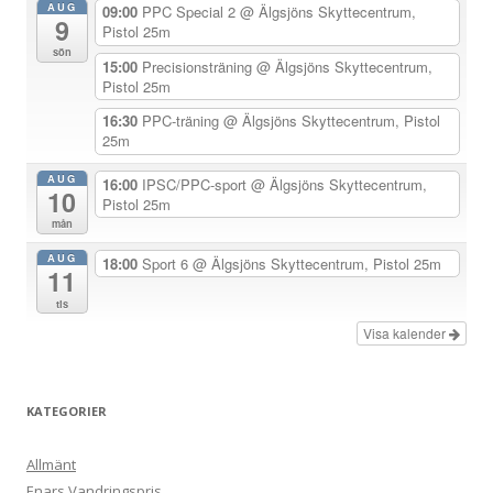
AUG
09:00
PPC Special 2
@ Älgsjöns Skyttecentrum,
9
v
Pistol 25m
sön
i
15:00
Precisionsträning
@ Älgsjöns Skyttecentrum,
Pistol 25m
g
e
16:30
PPC-träning
@ Älgsjöns Skyttecentrum, Pistol
25m
r
i
AUG
16:00
IPSC/PPC-sport
@ Älgsjöns Skyttecentrum,
10
Pistol 25m
n
mån
g
AUG
18:00
Sport 6
@ Älgsjöns Skyttecentrum, Pistol 25m
11
tis
Visa kalender
KATEGORIER
Allmänt
Enars Vandringspris