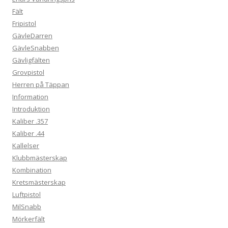
Fält
Fripistol
GävleDarren
GävleSnabben
Gävligfälten
Grovpistol
Herren på Täppan
Information
Introduktion
Kaliber .357
Kaliber .44
Kallelser
Klubbmästerskap
Kombination
Kretsmästerskap
Luftpistol
MilSnabb
Mörkerfält