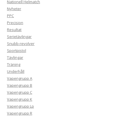
Nationell Helmatch
Nyheter
PPC
Precision
Resultat
Serietävlingar
Snubb-revolver
Sportpistol
Tävlingar
Träning
Underhåll
Vapengrupp A
Vapengrupp B
Vapengrupp C
Vapengrupp K
Vapengrupp Lp
Vapengrupp R