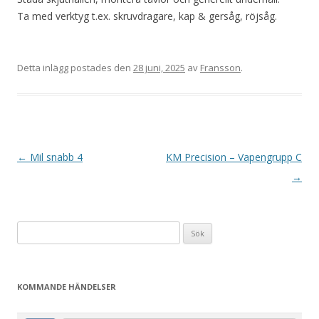
Ta med verktyg t.ex. skruvdragare, kap & gersåg, röjsåg.
Detta inlägg postades den
28 juni, 2025
av
Fransson
.
I
←
Mil snabb 4
KM Precision – Vapengrupp C
n
→
l
ä
Sök
g
efter:
g
s
KOMMANDE HÄNDELSER
n
a