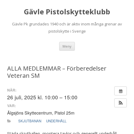
Gävle Pistolskytteklubb
Gävle Pk grundades 1940 och är aktiv inom många grenar av
pistolskytte i Sverige
Hoppa
Meny
till
innehåll
ALLA MEDLEMMAR – Förberedelser
Veteran SM
NÄR:
26 juli, 2025 kl. 10:00 – 15:00
VAR:
Älgsjöns Skyttecentrum, Pistol 25m
SKJUTBANAN
UNDERHÅLL
Städa skjuthallen, montera tavlor och generellt underhåll.