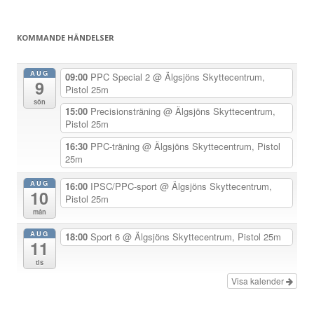
g
s
KOMMANDE HÄNDELSER
n
a
AUG
09:00
PPC Special 2
@ Älgsjöns Skyttecentrum,
9
v
Pistol 25m
sön
i
15:00
Precisionsträning
@ Älgsjöns Skyttecentrum,
Pistol 25m
g
e
16:30
PPC-träning
@ Älgsjöns Skyttecentrum, Pistol
25m
r
i
AUG
16:00
IPSC/PPC-sport
@ Älgsjöns Skyttecentrum,
10
Pistol 25m
n
mån
g
AUG
18:00
Sport 6
@ Älgsjöns Skyttecentrum, Pistol 25m
11
tis
Visa kalender