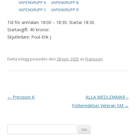
VAPENGRUPP A
VAPENGRUPP B
VAPENGRUPP C
VAPENGRUPP R
Tid för anmälan: 18:00 – 18:30. Startar 18:30.
Startavgift: 40 kronor.
Skjutledare: Poul-Erik J.
Detta inlägg postades den
28 juni, 2025
av
Fransson
.
I
←
Precision K
ALLA MEDLEMMAR –
n
Förberedelser Veteran SM
→
l
ä
Sök
g
efter: