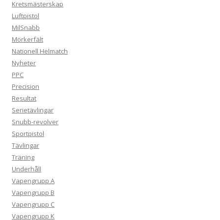
Kretsmästerskap
Luftpistol
MilSnabb
Mörkerfält
Nationell Helmatch
Nyheter
PPC
Precision
Resultat
Serietävlingar
Snubb-revolver
Sportpistol
Tävlingar
Träning
Underhåll
Vapengrupp A
Vapengrupp B
Vapengrupp C
Vapengrupp K