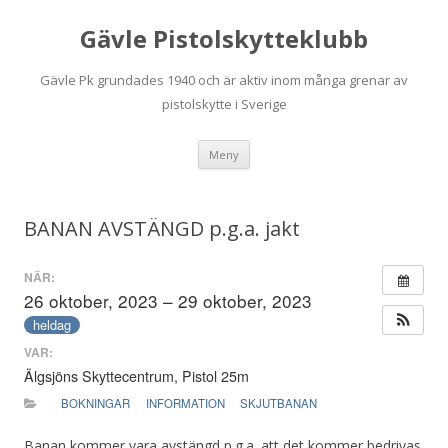
Gävle Pistolskytteklubb
Gävle Pk grundades 1940 och är aktiv inom många grenar av
pistolskytte i Sverige
Hoppa
Meny
till
innehåll
BANAN AVSTÄNGD p.g.a. jakt
NÄR:
26 oktober, 2023 – 29 oktober, 2023
heldag
VAR:
Älgsjöns Skyttecentrum, Pistol 25m
BOKNINGAR
INFORMATION
SKJUTBANAN
Banan kommer vara avstängd p.g.a. att det kommer bedrivas