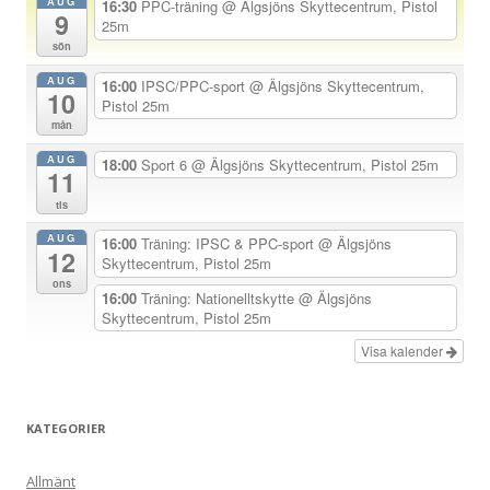
AUG
16:30
PPC-träning
@ Älgsjöns Skyttecentrum, Pistol
9
a
25m
sön
v
AUG
i
16:00
IPSC/PPC-sport
@ Älgsjöns Skyttecentrum,
10
Pistol 25m
g
mån
e
AUG
18:00
Sport 6
@ Älgsjöns Skyttecentrum, Pistol 25m
r
11
i
tis
n
AUG
16:00
Träning: IPSC & PPC-sport
@ Älgsjöns
12
Skyttecentrum, Pistol 25m
g
ons
16:00
Träning: Nationelltskytte
@ Älgsjöns
Skyttecentrum, Pistol 25m
Visa kalender
KATEGORIER
Allmänt