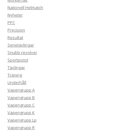
Nationell Helmatch
Nyheter
PPC
Precision
Resultat
Serietävlingar
Snubb-revolver
Sportpistol
Tävlingar
Träning
Underhåll
Vapengrupp A
Vapengrupp B
Vapengrupp C
Vapengrupp K
Vapengrupp Lp
Vapengrupp R