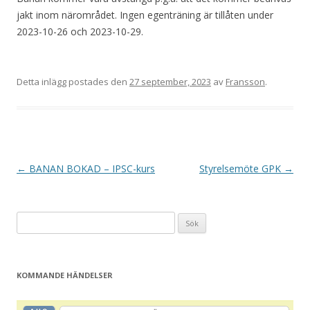
jakt inom närområdet. Ingen egenträning är tillåten under
2023-10-26 och 2023-10-29.
Detta inlägg postades den
27 september, 2023
av
Fransson
.
I
←
BANAN BOKAD – IPSC-kurs
Styrelsemöte GPK
→
n
l
Sök
ä
efter:
g
g
KOMMANDE HÄNDELSER
s
n