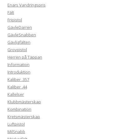
Enars Vandringspris
Fält
Fripistol
GävleDarren
GävleSnabben
Gävligfälten
Grovpistol
Herren på Täppan
Information
Introduktion
Kaliber .357
Kaliber .44
Kallelser
Klubbmästerskap
Kombination
Kretsmästerskap
Luftpistol
MilSnabb
Mörkerfält