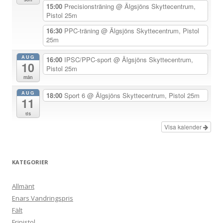
i
15:00
Precisionsträning
@ Älgsjöns Skyttecentrum,
Pistol 25m
g
e
16:30
PPC-träning
@ Älgsjöns Skyttecentrum, Pistol
25m
r
i
AUG
16:00
IPSC/PPC-sport
@ Älgsjöns Skyttecentrum,
10
Pistol 25m
n
mån
g
AUG
18:00
Sport 6
@ Älgsjöns Skyttecentrum, Pistol 25m
11
tis
Visa kalender
KATEGORIER
Allmänt
Enars Vandringspris
Fält
Fripistol