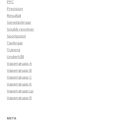
PPC
Precision
Resultat
Serietävlingar
Snubb-revolver
Sportpistol
Tävlingar
Träning
Underhåll
Vapengrupp A
Vapengrupp B
Vapengrupp C
Vapengrupp K
Vapengrupp Lp
Vapengrupp R
META