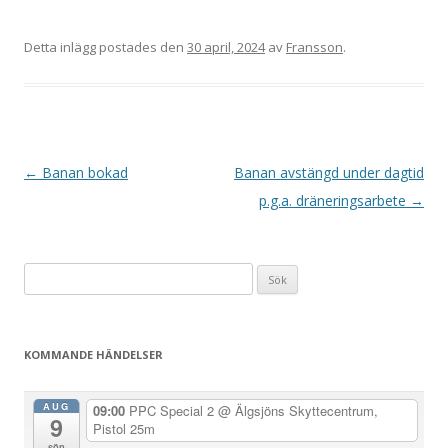
Detta inlägg postades den
30 april, 2024
av
Fransson
.
I
←
Banan bokad
Banan avstängd under dagtid
n
p.g.a. dräneringsarbete
→
l
ä
Sök
g
efter:
g
s
KOMMANDE HÄNDELSER
n
a
AUG
09:00
PPC Special 2
@ Älgsjöns Skyttecentrum,
9
v
Pistol 25m
sön