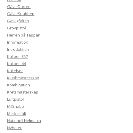
GävleDarren
GävleSnabben
Gävligfälten
Grovpistol
Herren på Täppan
Information
Introduktion
Kaliber .357
Kaliber .44
Kallelser
Klubbmästerskap
Kombination
Kretsmästerskap
Luftpistol
MilSnabb
Mörkerfält
Nationell Helmatch
Nyheter