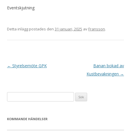
Eventskjutning
Detta inlägg postades den
31 januari, 2025
av
Fransson
.
I
←
Styrelsemöte GPK
Banan bokad av
n
Kustbevakningen
→
l
ä
Sök
g
efter:
g
s
KOMMANDE HÄNDELSER
n