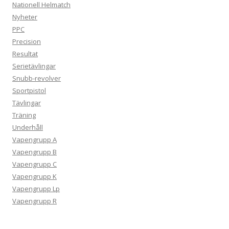
Nationell Helmatch
Nyheter
PPC
Precision
Resultat
Serietävlingar
Snubb-revolver
Sportpistol
Tävlingar
Träning
Underhåll
Vapengrupp A
Vapengrupp B
Vapengrupp C
Vapengrupp K
Vapengrupp Lp
Vapengrupp R