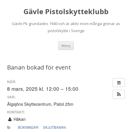
Gävle Pistolskytteklubb
Gävle Pk grundades 1940 och är aktiv inom många grenar av
pistolskytte i Sverige
Hoppa
Meny
till
innehåll
Banan bokad för event
NÄR:
8 mars, 2025 kl. 12:00 – 15:00
VAR:
Älgsjöns Skyttecentrum, Pistol 25m
KONTAKT:
Håkan
BOKNINGAR
SKJUTBANAN