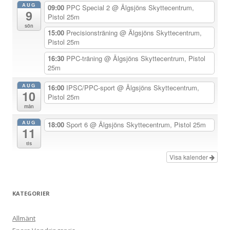
a
AUG
09:00
PPC Special 2
@ Älgsjöns Skyttecentrum,
9
v
Pistol 25m
sön
i
15:00
Precisionsträning
@ Älgsjöns Skyttecentrum,
Pistol 25m
g
e
16:30
PPC-träning
@ Älgsjöns Skyttecentrum, Pistol
25m
r
i
AUG
16:00
IPSC/PPC-sport
@ Älgsjöns Skyttecentrum,
10
Pistol 25m
n
mån
g
AUG
18:00
Sport 6
@ Älgsjöns Skyttecentrum, Pistol 25m
11
tis
Visa kalender
KATEGORIER
Allmänt