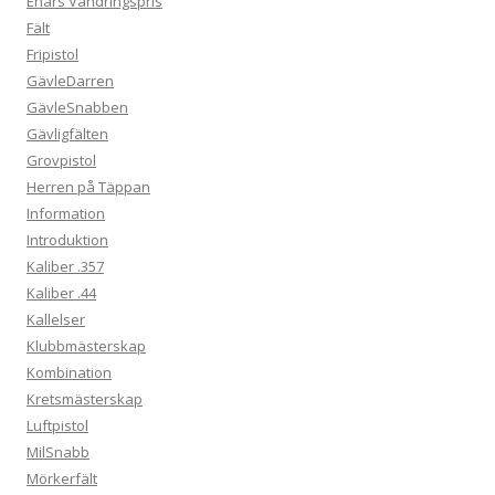
Enars Vandringspris
Fält
Fripistol
GävleDarren
GävleSnabben
Gävligfälten
Grovpistol
Herren på Täppan
Information
Introduktion
Kaliber .357
Kaliber .44
Kallelser
Klubbmästerskap
Kombination
Kretsmästerskap
Luftpistol
MilSnabb
Mörkerfält