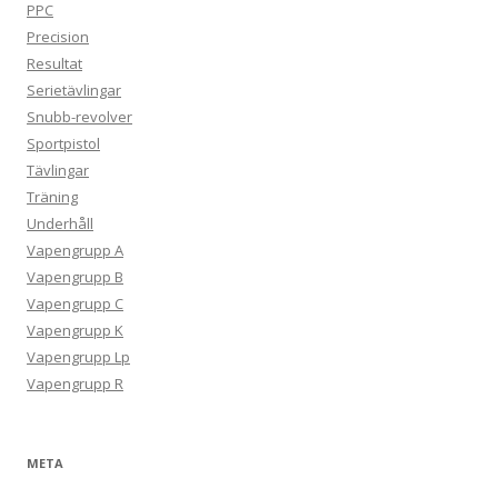
PPC
Precision
Resultat
Serietävlingar
Snubb-revolver
Sportpistol
Tävlingar
Träning
Underhåll
Vapengrupp A
Vapengrupp B
Vapengrupp C
Vapengrupp K
Vapengrupp Lp
Vapengrupp R
META