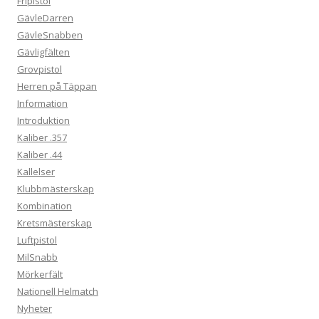
Fripistol
GävleDarren
GävleSnabben
Gävligfälten
Grovpistol
Herren på Täppan
Information
Introduktion
Kaliber .357
Kaliber .44
Kallelser
Klubbmästerskap
Kombination
Kretsmästerskap
Luftpistol
MilSnabb
Mörkerfält
Nationell Helmatch
Nyheter