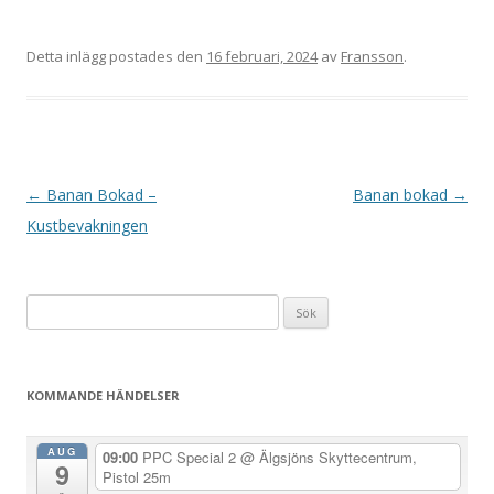
Detta inlägg postades den
16 februari, 2024
av
Fransson
.
I
←
Banan Bokad –
Banan bokad
→
n
Kustbevakningen
l
ä
Sök
g
efter:
g
s
KOMMANDE HÄNDELSER
n
a
AUG
09:00
PPC Special 2
@ Älgsjöns Skyttecentrum,
9
v
Pistol 25m