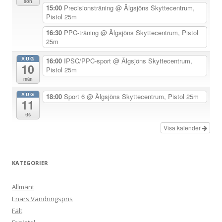
sön
i
15:00
Precisionsträning
@ Älgsjöns Skyttecentrum,
Pistol 25m
g
e
16:30
PPC-träning
@ Älgsjöns Skyttecentrum, Pistol
25m
r
i
AUG
16:00
IPSC/PPC-sport
@ Älgsjöns Skyttecentrum,
10
Pistol 25m
n
mån
g
AUG
18:00
Sport 6
@ Älgsjöns Skyttecentrum, Pistol 25m
11
tis
Visa kalender
KATEGORIER
Allmänt
Enars Vandringspris
Fält