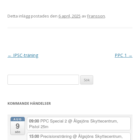
Detta inlägg postades den
6 april, 2025
av
Fransson
.
I
←
IPSC-träning
PPC 1
→
n
l
Sök
ä
efter:
g
g
KOMMANDE HÄNDELSER
s
n
AUG
09:00
PPC Special 2
@ Älgsjöns Skyttecentrum,
9
a
Pistol 25m
sön
v
15:00
Precisionsträning
@ Älgsjöns Skyttecentrum,