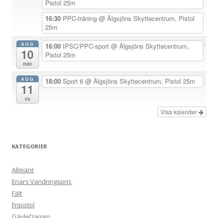
Pistol 25m
i
g
16:30
PPC-träning
@ Älgsjöns Skyttecentrum, Pistol
25m
e
r
AUG
16:00
IPSC/PPC-sport
@ Älgsjöns Skyttecentrum,
10
Pistol 25m
i
mån
n
AUG
18:00
Sport 6
@ Älgsjöns Skyttecentrum, Pistol 25m
g
11
tis
Visa kalender
KATEGORIER
Allmänt
Enars Vandringspris
Fält
Fripistol
GävleDarren