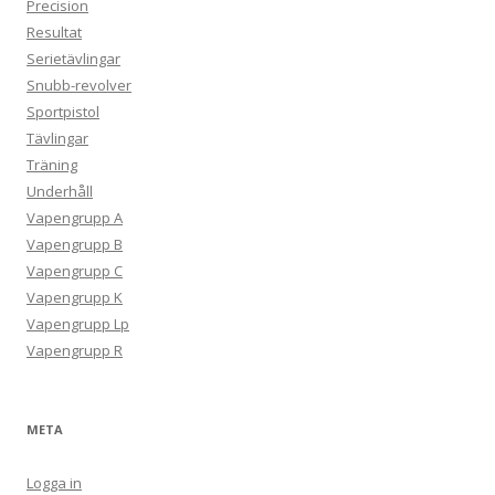
Precision
Resultat
Serietävlingar
Snubb-revolver
Sportpistol
Tävlingar
Träning
Underhåll
Vapengrupp A
Vapengrupp B
Vapengrupp C
Vapengrupp K
Vapengrupp Lp
Vapengrupp R
META
Logga in