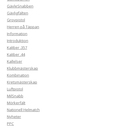
GävleSnabben
Gävligfälten
Grovpistol
Herren på Täppan
Information
Introduktion
Kaliber .357
Kaliber .44
Kallelser
Klubbmästerskap
Kombination
Kretsmästerskap
Luftpistol
MilSnabb
Mörkerfält
Nationell Helmatch
Nyheter
PPC