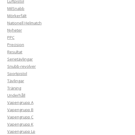
Luftpistol
MilSnabb
Mörkerfält
Nationell Helmatch
Nyheter
PPC
Precision
Resultat
Serietävlingar
Snubb-revolver
Sportpistol
Tävlingar
Träning
Underhåll
Vapengrupp A
Vapengrupp B
Vapengrupp C
Vapengrupp K
Vapengrupp Lp