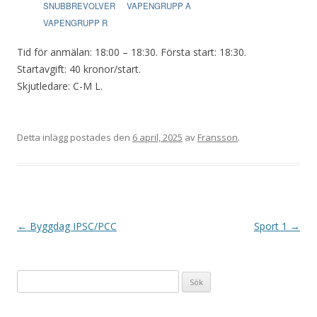
SNUBBREVOLVER
VAPENGRUPP A
VAPENGRUPP R
Tid för anmälan: 18:00 – 18:30. Första start: 18:30.
Startavgift: 40 kronor/start.
Skjutledare: C-M L.
Detta inlägg postades den
6 april, 2025
av
Fransson
.
I
←
Byggdag IPSC/PCC
Sport 1
→
n
l
Sök
ä
efter:
g