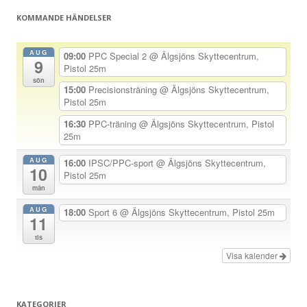
g
KOMMANDE HÄNDELSER
s
n
AUG
09:00
PPC Special 2
@ Älgsjöns Skyttecentrum,
9
a
Pistol 25m
sön
v
15:00
Precisionsträning
@ Älgsjöns Skyttecentrum,
Pistol 25m
i
g
16:30
PPC-träning
@ Älgsjöns Skyttecentrum, Pistol
25m
e
r
AUG
16:00
IPSC/PPC-sport
@ Älgsjöns Skyttecentrum,
10
Pistol 25m
i
mån
n
AUG
18:00
Sport 6
@ Älgsjöns Skyttecentrum, Pistol 25m
g
11
tis
Visa kalender
KATEGORIER