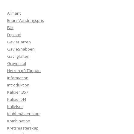
Allmänt
Enars Vandringspris
Fält
Fripistol
GävleDarren
GävleSnabben
Gävligfälten
Grovpistol
Herren på Täppan
Information
Introduktion
Kaliber .357
Kaliber .44
Kallelser
Klubbmästerskap
Kombination
Kretsmästerskap