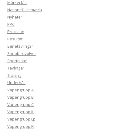
Mörkerfält
Nationell Helmatch
Nyheter
PPC
Precision
Resultat
Serietävlingar
Snubb-revolver
Sportpistol
Tävlingar
Träning
Underhåll
Vapengrupp A
Vapengrupp B
Vapengrupp C
Vapengrupp K
Vapengrupp Lp
Vapengrupp R