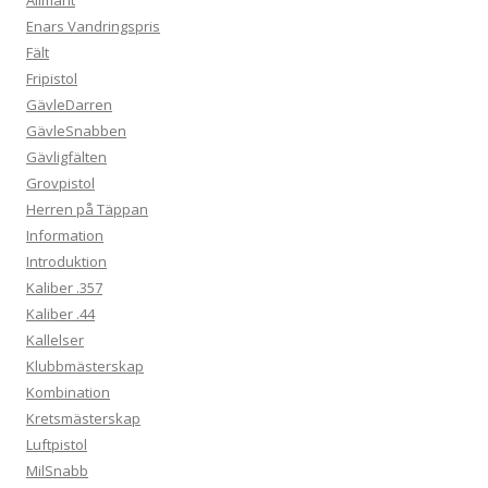
Allmänt
Enars Vandringspris
Fält
Fripistol
GävleDarren
GävleSnabben
Gävligfälten
Grovpistol
Herren på Täppan
Information
Introduktion
Kaliber .357
Kaliber .44
Kallelser
Klubbmästerskap
Kombination
Kretsmästerskap
Luftpistol
MilSnabb