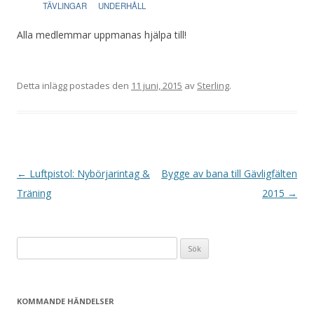
TÄVLINGAR
UNDERHÅLL
Alla medlemmar uppmanas hjälpa till!
Detta inlägg postades den
11 juni, 2015
av
Sterling
.
I
←
Luftpistol: Nybörjarintag &
Bygge av bana till Gävligfälten
n
Träning
2015
→
l
ä
Sök
g
efter:
g
s
KOMMANDE HÄNDELSER
n