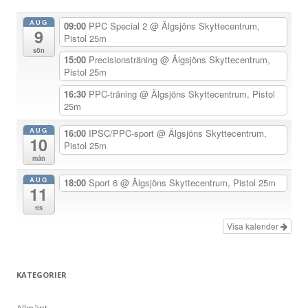
a
AUG
09:00
PPC Special 2
@ Älgsjöns Skyttecentrum,
9
v
Pistol 25m
sön
i
15:00
Precisionsträning
@ Älgsjöns Skyttecentrum,
Pistol 25m
g
e
16:30
PPC-träning
@ Älgsjöns Skyttecentrum, Pistol
25m
r
i
AUG
16:00
IPSC/PPC-sport
@ Älgsjöns Skyttecentrum,
10
Pistol 25m
n
mån
g
AUG
18:00
Sport 6
@ Älgsjöns Skyttecentrum, Pistol 25m
11
tis
Visa kalender
KATEGORIER