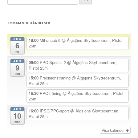
ä
efter:
g
g
KOMMANDE HÄNDELSER
s
n
AUG
18:00
Mil snabb 5
@ Älgsjöns Skyttecentrum, Pistol
6
a
25m
tor
v
AUG
i
09:00
PPC Special 2
@ Älgsjöns Skyttecentrum,
9
Pistol 25m
g
sön
15:00
Precisionsträning
@ Älgsjöns Skyttecentrum,
e
Pistol 25m
r
16:30
PPC-träning
@ Älgsjöns Skyttecentrum, Pistol
i
25m
n
AUG
16:00
IPSC/PPC-sport
@ Älgsjöns Skyttecentrum,
g
10
Pistol 25m
mån
Visa kalender