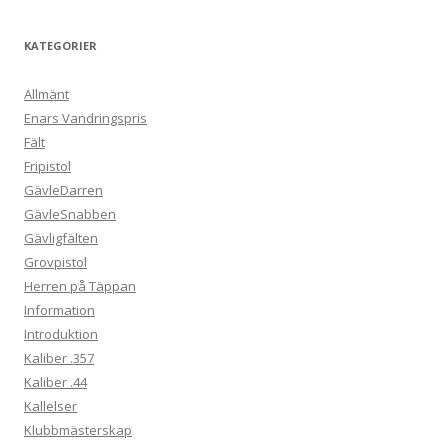
KATEGORIER
Allmänt
Enars Vandringspris
Fält
Fripistol
GävleDarren
GävleSnabben
Gävligfälten
Grovpistol
Herren på Täppan
Information
Introduktion
Kaliber .357
Kaliber .44
Kallelser
Klubbmästerskap