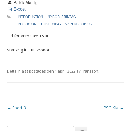
Patrik Manlig
E-post
INTRODUKTION
NYBÖRJARINTAG
PRECISION
UTBILDNING
VAPENGRUPP C
Tid för anmälan: 15:00
Startavgift: 100 kronor
Detta inlägg postades den
1 april, 2022
av
Fransson
.
I
←
Sport 3
IPSC KM
→
n
l
Sök