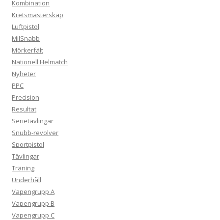
Kombination
Kretsmästerskap
Luftpistol
MilSnabb
Mörkerfält
Nationell Helmatch
Nyheter
PPC
Precision
Resultat
Serietävlingar
Snubb-revolver
Sportpistol
Tävlingar
Träning
Underhåll
Vapengrupp A
Vapengrupp B
Vapengrupp C