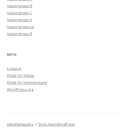
Vapengrupp B
Vapengrupp C
Vapengrupp K
Vapengrupp Lp
Vapengrupp R
META
Logga in
Flöde för inlägg
Flöde för kommentarer
WordPress.org
Integritetspolicy
Drivs med WordPress