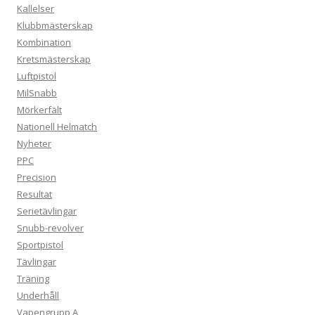
Kallelser
Klubbmästerskap
Kombination
Kretsmästerskap
Luftpistol
MilSnabb
Mörkerfält
Nationell Helmatch
Nyheter
PPC
Precision
Resultat
Serietävlingar
Snubb-revolver
Sportpistol
Tävlingar
Träning
Underhåll
Vapengrupp A