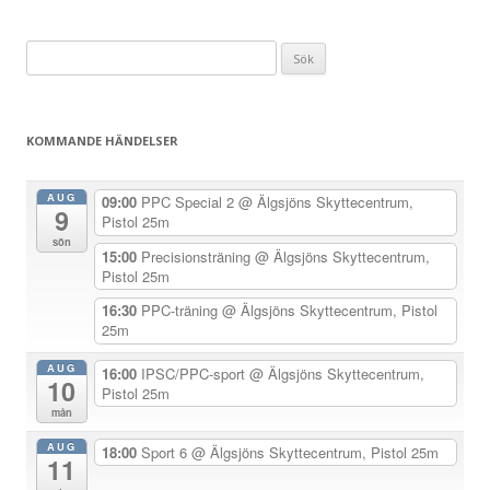
l
ä
Sök
g
efter:
g
s
KOMMANDE HÄNDELSER
n
a
AUG
09:00
PPC Special 2
@ Älgsjöns Skyttecentrum,
9
v
Pistol 25m
sön
i
15:00
Precisionsträning
@ Älgsjöns Skyttecentrum,
Pistol 25m
g
e
16:30
PPC-träning
@ Älgsjöns Skyttecentrum, Pistol
25m
r
i
AUG
16:00
IPSC/PPC-sport
@ Älgsjöns Skyttecentrum,
10
Pistol 25m
n
mån
g
AUG
18:00
Sport 6
@ Älgsjöns Skyttecentrum, Pistol 25m
11