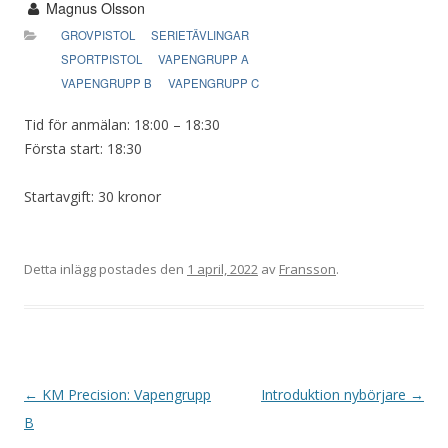
Magnus Olsson
GROVPISTOL
SERIETÄVLINGAR
SPORTPISTOL
VAPENGRUPP A
VAPENGRUPP B
VAPENGRUPP C
Tid för anmälan: 18:00 – 18:30
Första start: 18:30
Startavgift: 30 kronor
Detta inlägg postades den
1 april, 2022
av
Fransson
.
I
←
KM Precision: Vapengrupp
Introduktion nybörjare
→
n
B