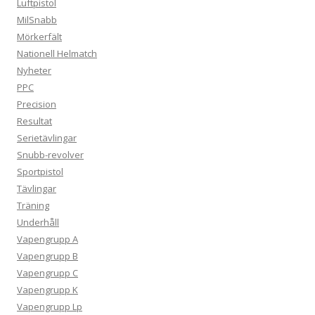
Luftpistol
MilSnabb
Mörkerfält
Nationell Helmatch
Nyheter
PPC
Precision
Resultat
Serietävlingar
Snubb-revolver
Sportpistol
Tävlingar
Träning
Underhåll
Vapengrupp A
Vapengrupp B
Vapengrupp C
Vapengrupp K
Vapengrupp Lp