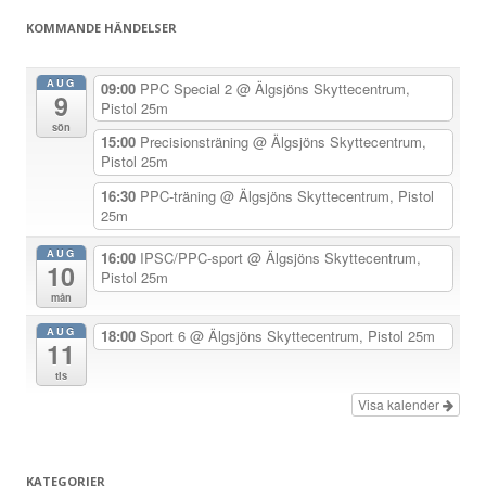
g
KOMMANDE HÄNDELSER
s
n
AUG
09:00
PPC Special 2
@ Älgsjöns Skyttecentrum,
9
a
Pistol 25m
sön
v
15:00
Precisionsträning
@ Älgsjöns Skyttecentrum,
Pistol 25m
i
g
16:30
PPC-träning
@ Älgsjöns Skyttecentrum, Pistol
25m
e
r
AUG
16:00
IPSC/PPC-sport
@ Älgsjöns Skyttecentrum,
10
Pistol 25m
i
mån
n
AUG
18:00
Sport 6
@ Älgsjöns Skyttecentrum, Pistol 25m
g
11
tis
Visa kalender
KATEGORIER