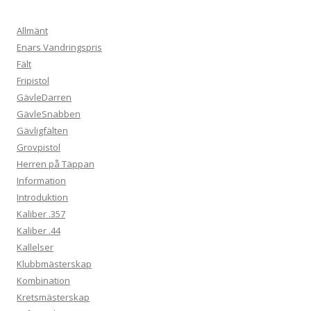
Allmänt
Enars Vandringspris
Fält
Fripistol
GävleDarren
GävleSnabben
Gävligfälten
Grovpistol
Herren på Täppan
Information
Introduktion
Kaliber .357
Kaliber .44
Kallelser
Klubbmästerskap
Kombination
Kretsmästerskap