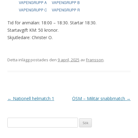
VAPENGRUPP A
VAPENGRUPP B
VAPENGRUPP C
VAPENGRUPP R
Tid för anmälan: 18:00 – 18:30. Startar 18:30.
Startavgift KM: 50 kronor.
Skjutledare: Christer O.
Detta inlägg postades den
9 april, 2025
av
Fransson
.
I
←
Nationell helmatch 1
ÖSM – Militär snabbmatch
→
n
l
Sök
ä
efter:
g