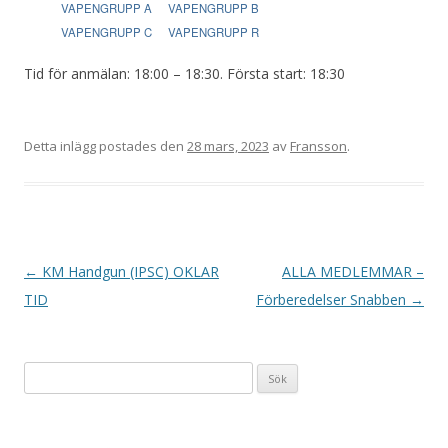
VAPENGRUPP A
VAPENGRUPP B
VAPENGRUPP C
VAPENGRUPP R
Tid för anmälan: 18:00 – 18:30. Första start: 18:30
Detta inlägg postades den
28 mars, 2023
av
Fransson
.
I
←
KM Handgun (IPSC) OKLAR
ALLA MEDLEMMAR –
n
TID
Förberedelser Snabben
→
l
ä
Sök
g
efter:
g
s