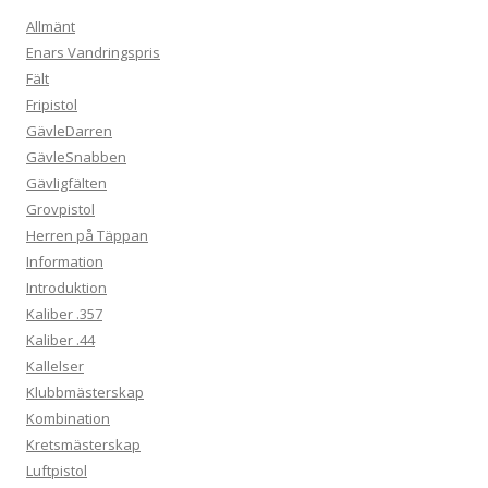
Allmänt
Enars Vandringspris
Fält
Fripistol
GävleDarren
GävleSnabben
Gävligfälten
Grovpistol
Herren på Täppan
Information
Introduktion
Kaliber .357
Kaliber .44
Kallelser
Klubbmästerskap
Kombination
Kretsmästerskap
Luftpistol