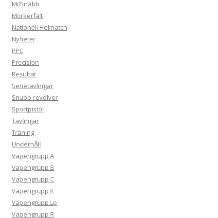
MilSnabb
Mörkerfält
Nationell Helmatch
Nyheter
PPC
Precision
Resultat
Serietävlingar
Snubb-revolver
Sportpistol
Tävlingar
Träning
Underhåll
Vapengrupp A
Vapengrupp B
Vapengrupp C
Vapengrupp K
Vapengrupp Lp
Vapengrupp R