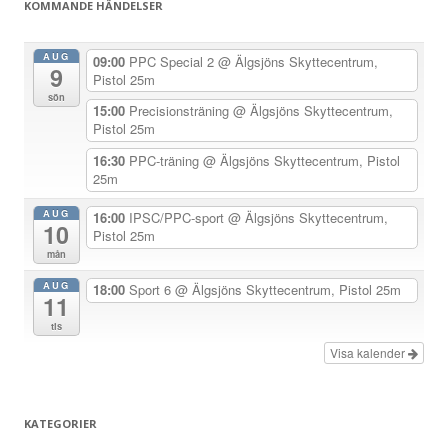
KOMMANDE HÄNDELSER
n
a
AUG
09:00
PPC Special 2
@ Älgsjöns Skyttecentrum,
9
v
Pistol 25m
sön
i
15:00
Precisionsträning
@ Älgsjöns Skyttecentrum,
Pistol 25m
g
e
16:30
PPC-träning
@ Älgsjöns Skyttecentrum, Pistol
25m
r
i
AUG
16:00
IPSC/PPC-sport
@ Älgsjöns Skyttecentrum,
10
Pistol 25m
n
mån
g
AUG
18:00
Sport 6
@ Älgsjöns Skyttecentrum, Pistol 25m
11
tis
Visa kalender
KATEGORIER