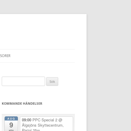
SORER
Sök
efter:
KOMMANDE HÄNDELSER
AUG
09:00
PPC Special 2
@
9
Älgsjöns Skyttecentrum,
Pistol 25m
sön