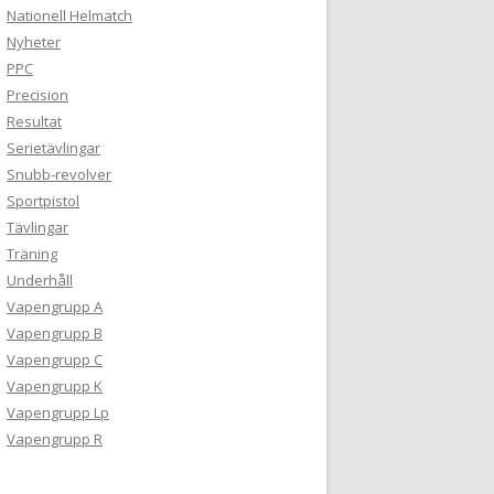
Nationell Helmatch
Nyheter
PPC
Precision
Resultat
Serietävlingar
Snubb-revolver
Sportpistol
Tävlingar
Träning
Underhåll
Vapengrupp A
Vapengrupp B
Vapengrupp C
Vapengrupp K
Vapengrupp Lp
Vapengrupp R