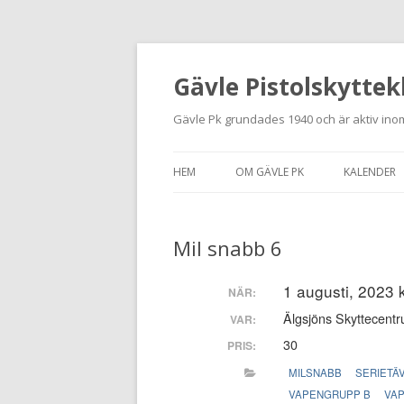
Gävle Pistolskyttek
Gävle Pk grundades 1940 och är aktiv inom
HEM
OM GÄVLE PK
KALENDER
HITTA HIT
Mil snabb 6
NYBÖRJARE
MEDLEMSANSÖKAN
1 augusti, 2023 
NÄR:
Älgsjöns Skyttecentr
VAR:
KONTAKT
30
PRIS:
STADGAR
MILSNABB
SERIETÄ
VAPENGRUPP B
VA