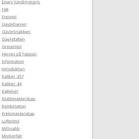
Enars Vandringspris
Fält
Fripistol
GävleDarren
GävleSnabben
Gävligfälten
Grovpistol
Herren på Täppan
Information
Introduktion
Kaliber .357
Kaliber .44
Kallelser
Klubbmästerskap
Kombination
Kretsmästerskap
Luftpistol
MilSnabb
Mörkerfält