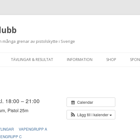
lubb
 många grenar av pistolskytte i Sverige
Hoppa
till
TÄVLINGAR & RESULTAT
INFORMATION
SHOP
SPON
innehåll
ANMÄLAN ON-LINE
ORDNINGSREGLER
SKJUTPROGRAM 2026
INTEGRITETSPOLICY
RUTINER FÖR SKJUTLEDARE
kl. 18:00 – 21:00
Calendar
um, Pistol 25m
FÄLTSKYTTE
Lägg till i kalender
VAPENLICENS &
VLINGAR
VAPENGRUPP A
FÖRENINGSINTYG
PENGRUPP C