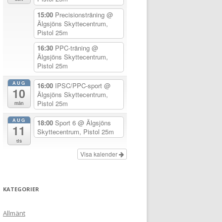
15:00
Precisionsträning
@
Älgsjöns Skyttecentrum,
Pistol 25m
16:30
PPC-träning
@
Älgsjöns Skyttecentrum,
Pistol 25m
AUG
16:00
IPSC/PPC-sport
@
10
Älgsjöns Skyttecentrum,
Pistol 25m
mån
AUG
18:00
Sport 6
@ Älgsjöns
11
Skyttecentrum, Pistol 25m
tis
Visa kalender
KATEGORIER
Allmänt