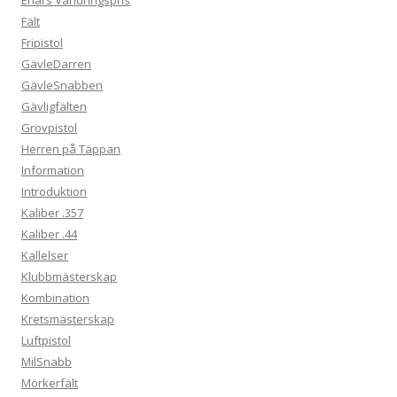
Fält
Fripistol
GävleDarren
GävleSnabben
Gävligfälten
Grovpistol
Herren på Täppan
Information
Introduktion
Kaliber .357
Kaliber .44
Kallelser
Klubbmästerskap
Kombination
Kretsmästerskap
Luftpistol
MilSnabb
Mörkerfält