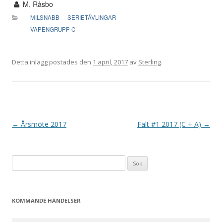
M. Råsbo
MILSNABB
SERIETÄVLINGAR
VAPENGRUPP C
Detta inlägg postades den
1 april, 2017
av
Sterling
.
I
←
Årsmöte 2017
Fält #1 2017 (C + A)
→
n
l
Sök
ä
efter:
g
g
KOMMANDE HÄNDELSER
s
n