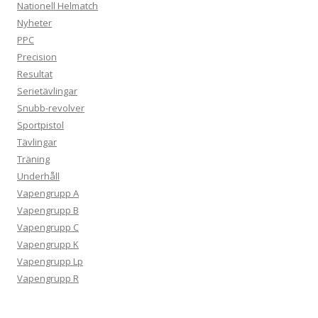
Nationell Helmatch
Nyheter
PPC
Precision
Resultat
Serietävlingar
Snubb-revolver
Sportpistol
Tävlingar
Träning
Underhåll
Vapengrupp A
Vapengrupp B
Vapengrupp C
Vapengrupp K
Vapengrupp Lp
Vapengrupp R