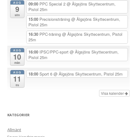
AUG
09:00
PPC Special 2
@ Älgsjöns Skyttecentrum,
9
a
Pistol 25m
sön
v
15:00
Precisionsträning
@ Älgsjöns Skyttecentrum,
Pistol 25m
i
g
16:30
PPC-träning
@ Älgsjöns Skyttecentrum, Pistol
25m
e
r
AUG
16:00
IPSC/PPC-sport
@ Älgsjöns Skyttecentrum,
10
Pistol 25m
i
mån
n
AUG
18:00
Sport 6
@ Älgsjöns Skyttecentrum, Pistol 25m
g
11
tis
Visa kalender
KATEGORIER
Allmänt
Enars Vandringspris