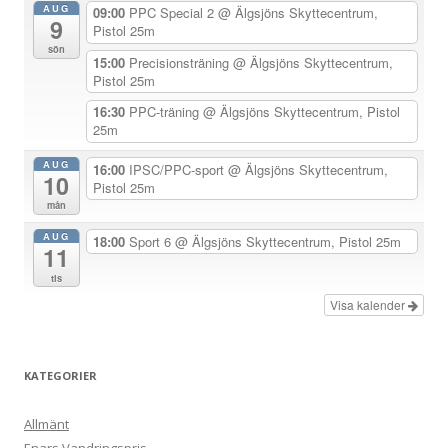
AUG
09:00
PPC Special 2
@ Älgsjöns Skyttecentrum,
9
a
Pistol 25m
sön
v
15:00
Precisionsträning
@ Älgsjöns Skyttecentrum,
Pistol 25m
i
g
16:30
PPC-träning
@ Älgsjöns Skyttecentrum, Pistol
25m
e
r
AUG
16:00
IPSC/PPC-sport
@ Älgsjöns Skyttecentrum,
10
Pistol 25m
i
mån
n
AUG
18:00
Sport 6
@ Älgsjöns Skyttecentrum, Pistol 25m
g
11
tis
Visa kalender
KATEGORIER
Allmänt
Enars Vandringspris