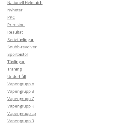
Nationell Helmatch
Nyheter
PPC
Precision
Resultat
Serietävlingar
Snubb-revolver
Sportpistol
Tävlingar
Träning
Underhåll
Vapengrupp A
Vapengrupp B
Vapengrupp C
Vapengrupp K
Vapengrupp Lp
Vapengrupp R