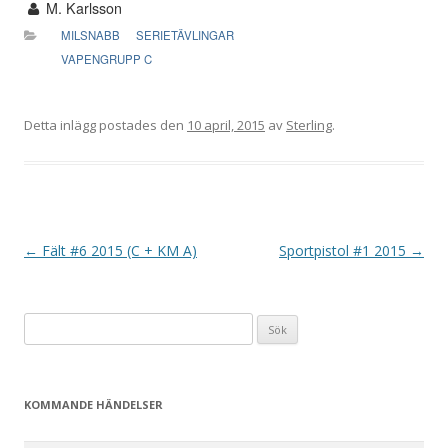
M. Karlsson
MILSNABB
SERIETÄVLINGAR
VAPENGRUPP C
Detta inlägg postades den
10 april, 2015
av
Sterling
.
I
←
Fält #6 2015 (C + KM A)
Sportpistol #1 2015
→
n
l
Sök
ä
efter:
g
g
KOMMANDE HÄNDELSER
s
n