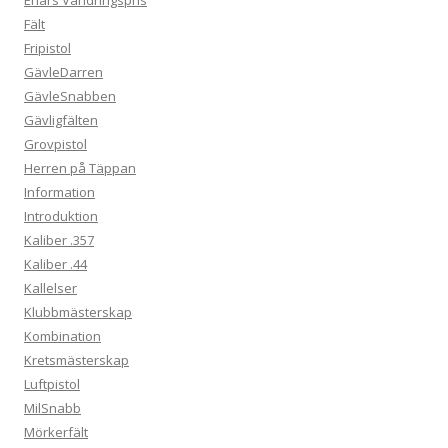
Fält
Fripistol
GävleDarren
GävleSnabben
Gävligfälten
Grovpistol
Herren på Täppan
Information
Introduktion
Kaliber .357
Kaliber .44
Kallelser
Klubbmästerskap
Kombination
Kretsmästerskap
Luftpistol
MilSnabb
Mörkerfält