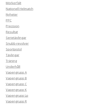
Mörkerfält
Nationell Helmatch
Nyheter
PPC
Precision
Resultat
Serietävlingar
Snubb-revolver
Sportpistol
Tävlingar
Träning
Underhåll
Vapengrupp A
Vapengrupp B
Vapengrupp C
Vapengrupp K
Vapengrupp Lp
Vapengrupp R