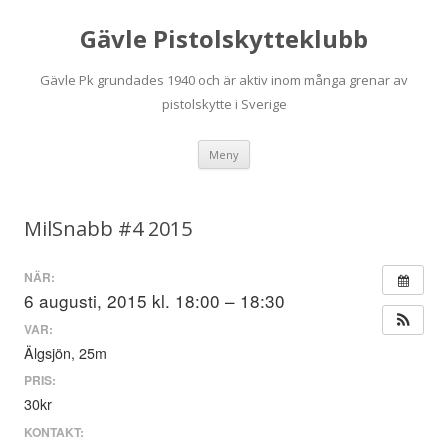
Gävle Pistolskytteklubb
Gävle Pk grundades 1940 och är aktiv inom många grenar av
pistolskytte i Sverige
Hoppa
Meny
till
innehåll
MilSnabb #4 2015
NÄR:
6 augusti, 2015 kl. 18:00 – 18:30
VAR:
Älgsjön, 25m
PRIS:
30kr
KONTAKT: