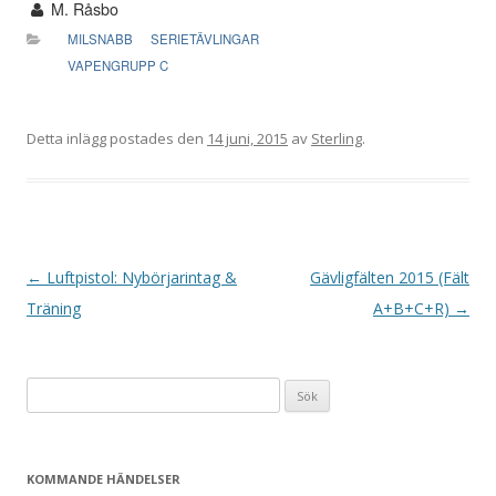
M. Råsbo
MILSNABB
SERIETÄVLINGAR
VAPENGRUPP C
Detta inlägg postades den
14 juni, 2015
av
Sterling
.
I
←
Luftpistol: Nybörjarintag &
Gävligfälten 2015 (Fält
n
Träning
A+B+C+R)
→
l
ä
Sök
g
efter:
g
s
KOMMANDE HÄNDELSER
n