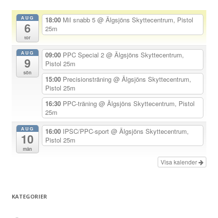
a
AUG
18:00
Mil snabb 5
@ Älgsjöns Skyttecentrum, Pistol
6
v
25m
tor
i
AUG
g
09:00
PPC Special 2
@ Älgsjöns Skyttecentrum,
9
Pistol 25m
e
sön
15:00
Precisionsträning
@ Älgsjöns Skyttecentrum,
r
Pistol 25m
i
16:30
PPC-träning
@ Älgsjöns Skyttecentrum, Pistol
n
25m
g
AUG
16:00
IPSC/PPC-sport
@ Älgsjöns Skyttecentrum,
10
Pistol 25m
mån
Visa kalender
KATEGORIER