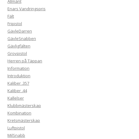
Allmänt
Enars Vandringspris
Fält
Fripistol
GävleDarren
GävleSnabben
Gävligfälten
Grovpistol
Herren på Täppan
Information
Introduktion
Kaliber .357
Kaliber .44
Kallelser
Klubbmästerskap
Kombination
Kretsmästerskap
Luftpistol
MilSnabb