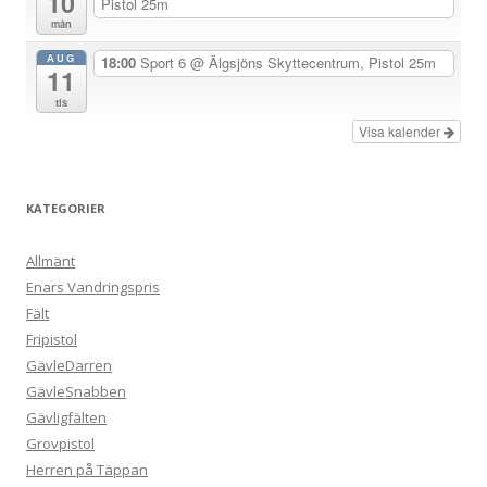
10
Pistol 25m
n
mån
g
AUG
18:00
Sport 6
@ Älgsjöns Skyttecentrum, Pistol 25m
11
tis
Visa kalender
KATEGORIER
Allmänt
Enars Vandringspris
Fält
Fripistol
GävleDarren
GävleSnabben
Gävligfälten
Grovpistol
Herren på Täppan