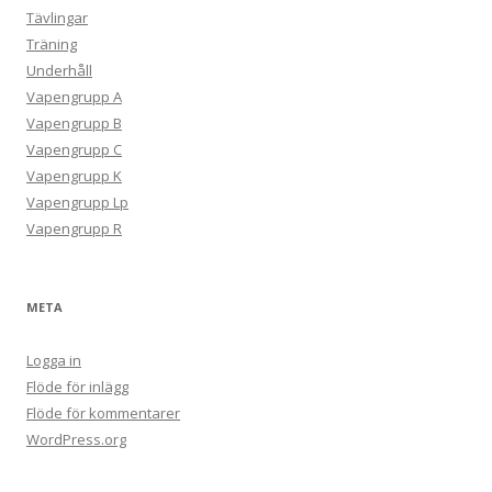
Tävlingar
Träning
Underhåll
Vapengrupp A
Vapengrupp B
Vapengrupp C
Vapengrupp K
Vapengrupp Lp
Vapengrupp R
META
Logga in
Flöde för inlägg
Flöde för kommentarer
WordPress.org