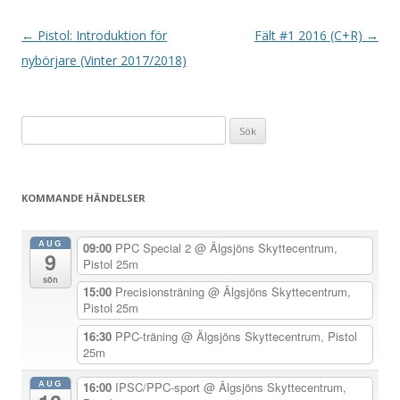
I
←
Pistol: Introduktion för
Fält #1 2016 (C+R)
→
n
nybörjare (Vinter 2017/2018)
l
ä
Sök
g
efter:
g
s
KOMMANDE HÄNDELSER
n
a
AUG
09:00
PPC Special 2
@ Älgsjöns Skyttecentrum,
9
v
Pistol 25m
sön
i
15:00
Precisionsträning
@ Älgsjöns Skyttecentrum,
Pistol 25m
g
e
16:30
PPC-träning
@ Älgsjöns Skyttecentrum, Pistol
25m
r
i
AUG
16:00
IPSC/PPC-sport
@ Älgsjöns Skyttecentrum,