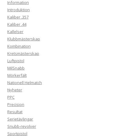
Information
Introduktion
Kaliber .357
Kaliber .44
Kallelser
Klubbmästerskap
Kombination
Kretsmästerskap
Luftpistol
MilSnabb
Mörkerfält
Nationell Helmatch
Nyheter
PPC
Precision
Resultat
Serietävlingar
Snubb-revolver
Sportpistol