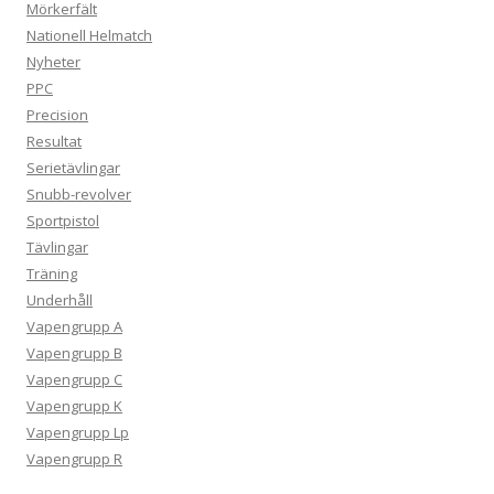
Mörkerfält
Nationell Helmatch
Nyheter
PPC
Precision
Resultat
Serietävlingar
Snubb-revolver
Sportpistol
Tävlingar
Träning
Underhåll
Vapengrupp A
Vapengrupp B
Vapengrupp C
Vapengrupp K
Vapengrupp Lp
Vapengrupp R