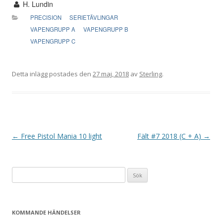
H. Lundin
PRECISION
SERIETÄVLINGAR
VAPENGRUPP A
VAPENGRUPP B
VAPENGRUPP C
Detta inlägg postades den
27 maj, 2018
av
Sterling
.
I
←
Free Pistol Mania 10 light
Fält #7 2018 (C + A)
→
n
l
Sök
ä
efter:
g
g
KOMMANDE HÄNDELSER
s