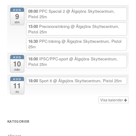
n
AUG
09:00
PPC Special 2
@ Älgsjöns Skyttecentrum,
9
a
Pistol 25m
sön
v
15:00
Precisionsträning
@ Älgsjöns Skyttecentrum,
Pistol 25m
i
g
16:30
PPC-träning
@ Älgsjöns Skyttecentrum, Pistol
25m
e
r
AUG
16:00
IPSC/PPC-sport
@ Älgsjöns Skyttecentrum,
10
Pistol 25m
i
mån
n
AUG
18:00
Sport 6
@ Älgsjöns Skyttecentrum, Pistol 25m
g
11
tis
Visa kalender
KATEGORIER
Allmänt