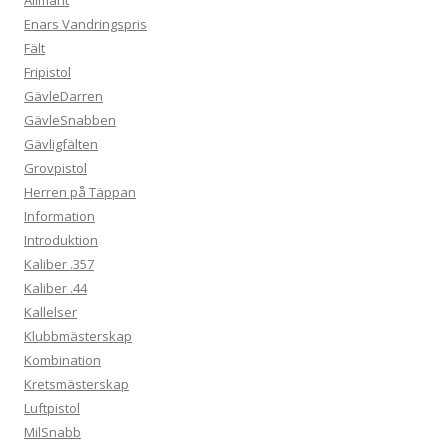
Enars Vandringspris
Fält
Fripistol
GävleDarren
GävleSnabben
Gävligfälten
Grovpistol
Herren på Täppan
Information
Introduktion
Kaliber .357
Kaliber .44
Kallelser
Klubbmästerskap
Kombination
Kretsmästerskap
Luftpistol
MilSnabb