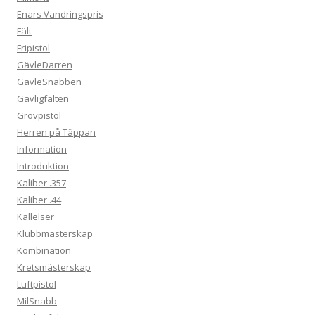
Enars Vandringspris
Fält
Fripistol
GävleDarren
GävleSnabben
Gävligfälten
Grovpistol
Herren på Täppan
Information
Introduktion
Kaliber .357
Kaliber .44
Kallelser
Klubbmästerskap
Kombination
Kretsmästerskap
Luftpistol
MilSnabb