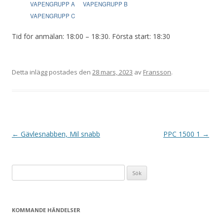
VAPENGRUPP A
VAPENGRUPP B
VAPENGRUPP C
Tid för anmälan: 18:00 – 18:30. Första start: 18:30
Detta inlägg postades den
28 mars, 2023
av
Fransson
.
I
←
Gävlesnabben, Mil snabb
PPC 1500 1
→
n
l
Sök
ä
efter:
g
g
KOMMANDE HÄNDELSER
s