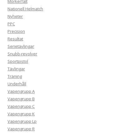
Mörkerfält
Nationell Helmatch
Nyheter
PPC
Precision
Resultat
Serietävlingar
Snubb-revolver
Sportpistol
Tävlingar
Träning
Underhåll
Vapengrupp A
Vapengrupp B
Vapengrupp C
Vapengrupp K
Vapengrupp Lp
Vapengrupp R