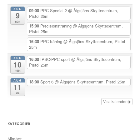
n
AUG
09:00
PPC Special 2
@ Älgsjöns Skyttecentrum,
9
a
Pistol 25m
sön
v
15:00
Precisionsträning
@ Älgsjöns Skyttecentrum,
Pistol 25m
i
g
16:30
PPC-träning
@ Älgsjöns Skyttecentrum, Pistol
25m
e
r
AUG
16:00
IPSC/PPC-sport
@ Älgsjöns Skyttecentrum,
10
Pistol 25m
i
mån
n
AUG
18:00
Sport 6
@ Älgsjöns Skyttecentrum, Pistol 25m
g
11
tis
Visa kalender
KATEGORIER
Allmänt