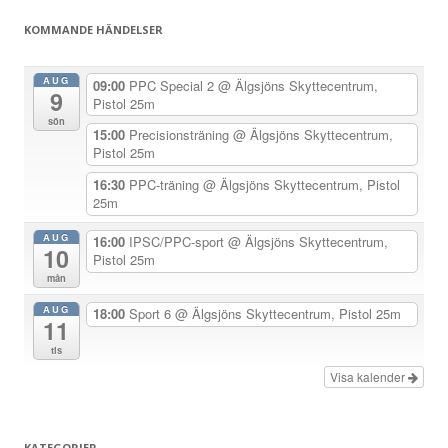
s
KOMMANDE HÄNDELSER
n
a
AUG
09:00
PPC Special 2
@ Älgsjöns Skyttecentrum,
9
v
Pistol 25m
sön
i
15:00
Precisionsträning
@ Älgsjöns Skyttecentrum,
Pistol 25m
g
e
16:30
PPC-träning
@ Älgsjöns Skyttecentrum, Pistol
25m
r
i
AUG
16:00
IPSC/PPC-sport
@ Älgsjöns Skyttecentrum,
10
Pistol 25m
n
mån
g
AUG
18:00
Sport 6
@ Älgsjöns Skyttecentrum, Pistol 25m
11
tis
Visa kalender
KATEGORIER