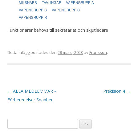
MILSNABB
TÄVLINGAR
VAPENGRUPP A
VAPENGRUPP B
VAPENGRUPP C
VAPENGRUPP R
Funktionärer behövs till sekretariat och skjutledare
Detta inlägg postades den
28 mars, 2023
av
Fransson
.
I
←
ALLA MEDLEMMAR –
Precision 4
→
n
Förberedelser Snabben
l
ä
Sök
g
efter:
g