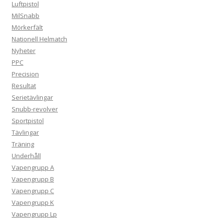
Luftpistol
MilSnabb
Mörkerfält
Nationell Helmatch
Nyheter
PPC
Precision
Resultat
Serietävlingar
Snubb-revolver
Sportpistol
Tävlingar
Träning
Underhåll
Vapengrupp A
Vapengrupp B
Vapengrupp C
Vapengrupp K
Vapengrupp Lp