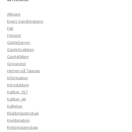
Allmänt
Enars Vandringspris
Fält
Fripistol
GävleDarren
GävleSnabben
Gävligfälten
Grovpistol
Herren på Täppan
Information
Introduktion
Kaliber .357
Kaliber .44
Kallelser
Klubbmästerskap
Kombination
Kretsmästerskap