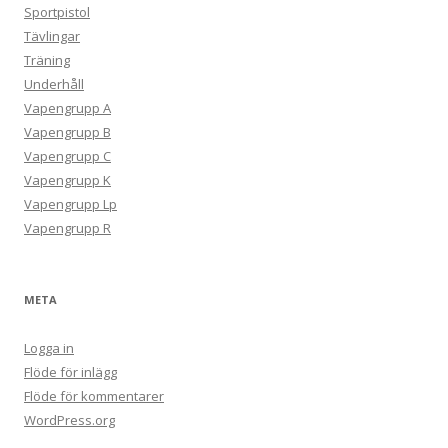
Sportpistol
Tävlingar
Träning
Underhåll
Vapengrupp A
Vapengrupp B
Vapengrupp C
Vapengrupp K
Vapengrupp Lp
Vapengrupp R
META
Logga in
Flöde för inlägg
Flöde för kommentarer
WordPress.org