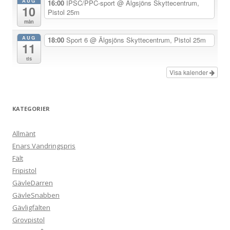
r
AUG
16:00
IPSC/PPC-sport
@ Älgsjöns Skyttecentrum,
10
Pistol 25m
i
mån
n
AUG
18:00
Sport 6
@ Älgsjöns Skyttecentrum, Pistol 25m
g
11
tis
Visa kalender
KATEGORIER
Allmänt
Enars Vandringspris
Fält
Fripistol
GävleDarren
GävleSnabben
Gävligfälten
Grovpistol