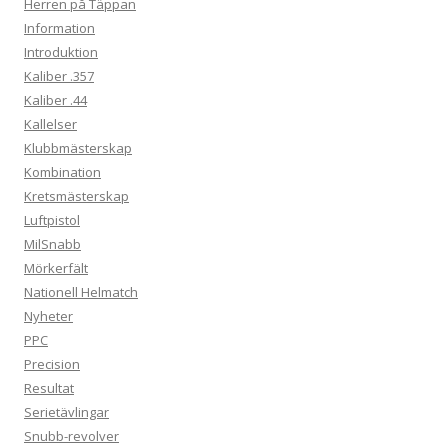
Herren på Täppan
Information
Introduktion
Kaliber .357
Kaliber .44
Kallelser
Klubbmästerskap
Kombination
Kretsmästerskap
Luftpistol
MilSnabb
Mörkerfält
Nationell Helmatch
Nyheter
PPC
Precision
Resultat
Serietävlingar
Snubb-revolver