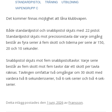
STANDARDPISTOL
TRÄNING
UTBILDNING
VAPENGRUPP C
Det kommer finnas möjlighet att låna klubbvapen.
Både standardpistol och snabbpistol skjuts med .22 pistol.
Standardpistol skjuts mot precisionstavla där varje omgång
består av fyra serier á fem skott och tiderna per serie är 150,
20 och 10 sekunder.
Snabbpistol skjuts mot fem snabbpistoltavlor. Varje serie
består av fem skott mot fem tavlor där ett skott per tavla
räknas. Tävlingen omfattar två omgångar om 30 skott med
vardera två 8-sekundersserier, två 6-sek-serier och två 4-sek-
serier.
Detta inlägg postades den
1 juni, 2026
av
Fransson
.