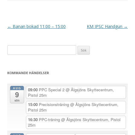
I
←
Banan bokad 11:00 – 15:00
KM IPSC Handgun
→
n
l
Sök
ä
efter:
g
g
KOMMANDE HÄNDELSER
s
n
AUG
09:00
PPC Special 2
@ Älgsjöns Skyttecentrum,
9
a
Pistol 25m
sön
v
15:00
Precisionsträning
@ Älgsjöns Skyttecentrum,
Pistol 25m
i
g
16:30
PPC-träning
@ Älgsjöns Skyttecentrum, Pistol
25m
e