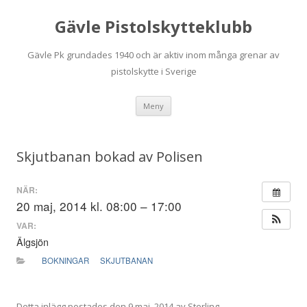
Gävle Pistolskytteklubb
Gävle Pk grundades 1940 och är aktiv inom många grenar av
pistolskytte i Sverige
Hoppa
Meny
till
innehåll
Skjutbanan bokad av Polisen
NÄR:
20 maj, 2014 kl. 08:00 – 17:00
VAR:
Älgsjön
BOKNINGAR
SKJUTBANAN
Detta inlägg postades den
9 maj, 2014
av
Sterling
.