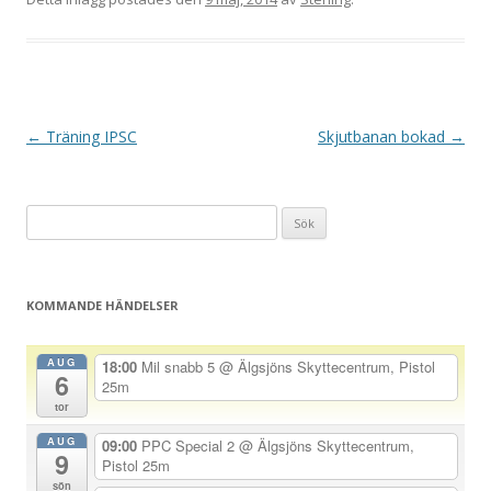
I
←
Träning IPSC
Skjutbanan bokad
→
n
l
Sök
ä
efter:
g
g
KOMMANDE HÄNDELSER
s
n
AUG
18:00
Mil snabb 5
@ Älgsjöns Skyttecentrum, Pistol
6
a
25m
tor
v
AUG
i
09:00
PPC Special 2
@ Älgsjöns Skyttecentrum,
9
Pistol 25m
g
sön