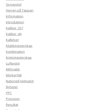
Grovpistol
Herren på Täppan
Information
Introduktion
Kaliber .357
Kaliber .44
Kallelser
Klubbmästerskap
Kombination
Kretsmästerskap
Luftpistol
MilSnabb
Mörkerfält
Nationell Helmatch
Nyheter
PPC
Precision
Resultat