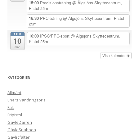
15:00
Precisionsträning
@ Älgsjöns Skyttecentrum,
e
Pistol 25m
r
16:30
PPC-träning
@ Älgsjöns Skyttecentrum, Pistol
i
25m
n
AUG
16:00
IPSC/PPC-sport
@ Älgsjöns Skyttecentrum,
g
10
Pistol 25m
mån
Visa kalender
KATEGORIER
Allmänt
Enars Vandringspris
Fält
Fripistol
GävleDarren
GävleSnabben
Gävligfälten