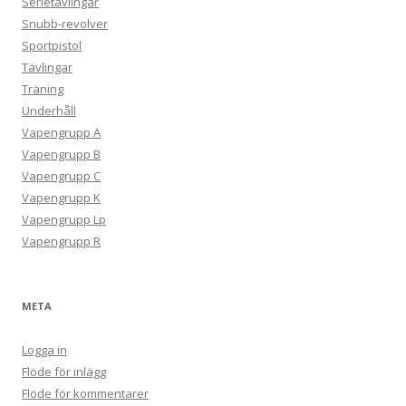
Serietävlingar
Snubb-revolver
Sportpistol
Tävlingar
Träning
Underhåll
Vapengrupp A
Vapengrupp B
Vapengrupp C
Vapengrupp K
Vapengrupp Lp
Vapengrupp R
META
Logga in
Flöde för inlägg
Flöde för kommentarer