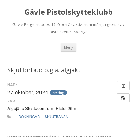
Gävle Pistolskytteklubb
Gävle Pk grundades 1940 och är aktiv inom många grenar av
pistolskytte i Sverige
Hoppa
Meny
till
innehåll
Skjutförbud p.g.a. älgjakt
NÄR:
27 oktober, 2024
heldag
VAR:
Älgsjöns Skyttecentrum, Pistol 25m
BOKNINGAR
SKJUTBANAN