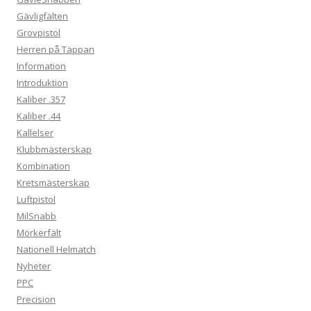
Gävligfälten
Grovpistol
Herren på Täppan
Information
Introduktion
Kaliber .357
Kaliber .44
Kallelser
Klubbmästerskap
Kombination
Kretsmästerskap
Luftpistol
MilSnabb
Mörkerfält
Nationell Helmatch
Nyheter
PPC
Precision