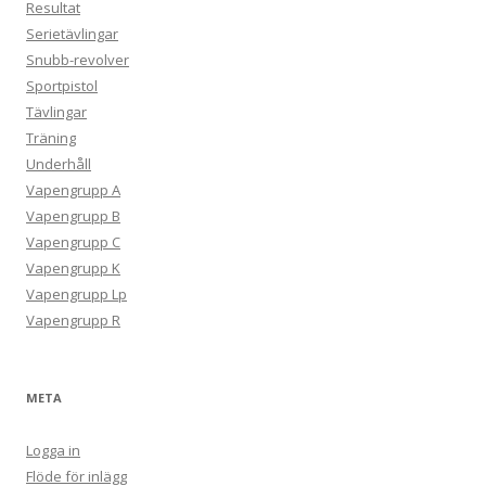
Resultat
Serietävlingar
Snubb-revolver
Sportpistol
Tävlingar
Träning
Underhåll
Vapengrupp A
Vapengrupp B
Vapengrupp C
Vapengrupp K
Vapengrupp Lp
Vapengrupp R
META
Logga in
Flöde för inlägg