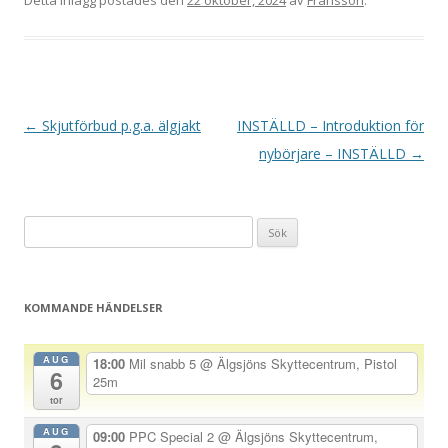
Detta inlägg postades den
22 oktober, 2024
av
Fransson
.
I
←
Skjutförbud p.g.a. älgjakt
INSTÄLLD – Introduktion för
n
nybörjare – INSTÄLLD
→
l
ä
Sök
g
efter:
g
s
KOMMANDE HÄNDELSER
n
a
AUG
18:00
Mil snabb 5
@ Älgsjöns Skyttecentrum, Pistol
6
v
25m
tor
i
AUG
g
09:00
PPC Special 2
@ Älgsjöns Skyttecentrum,