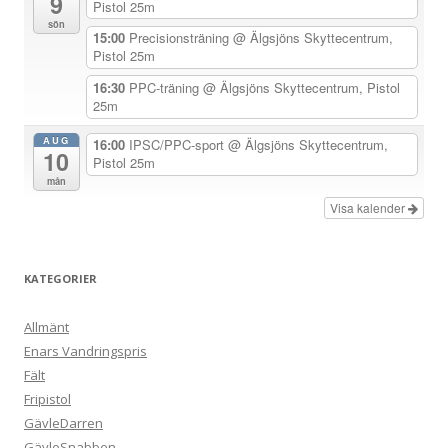
9
Pistol 25m
e
sön
15:00
Precisionsträning
@ Älgsjöns Skyttecentrum,
r
Pistol 25m
i
16:30
PPC-träning
@ Älgsjöns Skyttecentrum, Pistol
n
25m
g
AUG
16:00
IPSC/PPC-sport
@ Älgsjöns Skyttecentrum,
10
Pistol 25m
mån
Visa kalender
KATEGORIER
Allmänt
Enars Vandringspris
Fält
Fripistol
GävleDarren
GävleSnabben