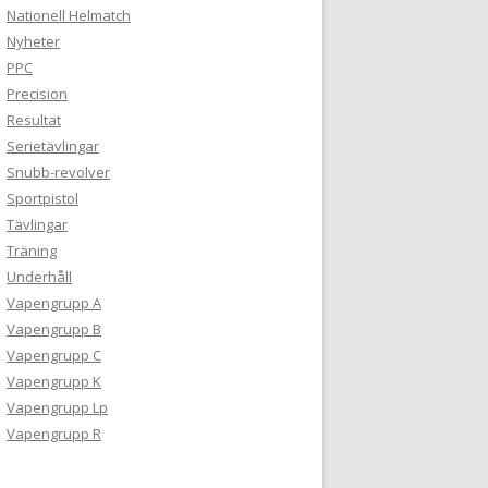
Nationell Helmatch
Nyheter
PPC
Precision
Resultat
Serietävlingar
Snubb-revolver
Sportpistol
Tävlingar
Träning
Underhåll
Vapengrupp A
Vapengrupp B
Vapengrupp C
Vapengrupp K
Vapengrupp Lp
Vapengrupp R