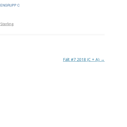
VAPENGRUPP K
PENGRUPP C
MILJÖAMMUNITION?
v
Sterling
.
BRA ATT HA LÄNKAR – VAPEN MM
Fält #7 2018 (C + A)
→