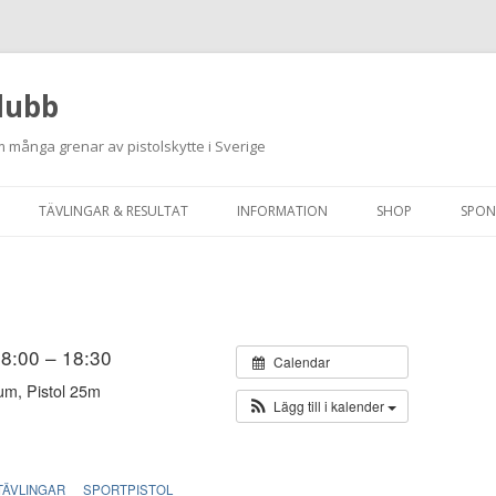
lubb
 många grenar av pistolskytte i Sverige
Hoppa
till
TÄVLINGAR & RESULTAT
INFORMATION
SHOP
SPON
innehåll
ANMÄLAN ON-LINE
ORDNINGSREGLER
SKJUTPROGRAM 2026
INTEGRITETSPOLICY
RUTINER FÖR SKJUTLEDARE
 18:00 – 18:30
Calendar
um, Pistol 25m
FÄLTSKYTTE
Lägg till i kalender
VAPENLICENS &
FÖRENINGSINTYG
TÄVLINGAR
SPORTPISTOL