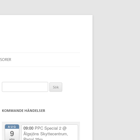
SORER
Sök
efter:
KOMMANDE HÄNDELSER
AUG
09:00
PPC Special 2
@
9
Älgsjöns Skyttecentrum,
Pistol 25m
sön