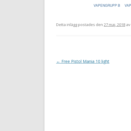
VAPENGRUPP B
VA
Detta inlägg postades den
27 maj, 2018
a
I
←
Free Pistol Mania 10 light
n
l
ä
g
g
s
n
a