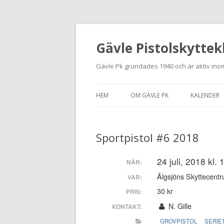
Gävle Pistolskyttek
Gävle Pk grundades 1940 och är aktiv inom
HEM
OM GÄVLE PK
KALENDER
HITTA HIT
Sportpistol #6 2018
NYBÖRJARE
MEDLEMSANSÖKAN
24 juli, 2018 kl.
NÄR:
Älgsjöns Skyttecentr
VAR:
KONTAKT
30 kr
PRIS:
STADGAR
N. Gille
KONTAKT:
GROVPISTOL
SERIE