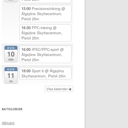
15:00
Precisionsträning
@
Älgsjöns Skyttecentrum,
Pistol 25m
16:30
PPC-träning
@
Älgsjöns Skyttecentrum,
Pistol 25m
AUG
16:00
IPSC/PPC-sport
@
10
Älgsjöns Skyttecentrum,
Pistol 25m
mån
AUG
18:00
Sport 6
@ Älgsjöns
11
Skyttecentrum, Pistol 25m
tis
Visa kalender
KATEGORIER
Allmänt