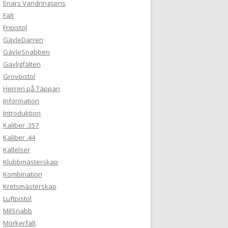
Enars Vandringspris
Fält
Fripistol
GävleDarren
GävleSnabben
Gävligfälten
Grovpistol
Herren på Täppan
Information
Introduktion
Kaliber .357
Kaliber .44
Kallelser
Klubbmästerskap
Kombination
Kretsmästerskap
Luftpistol
MilSnabb
Mörkerfält