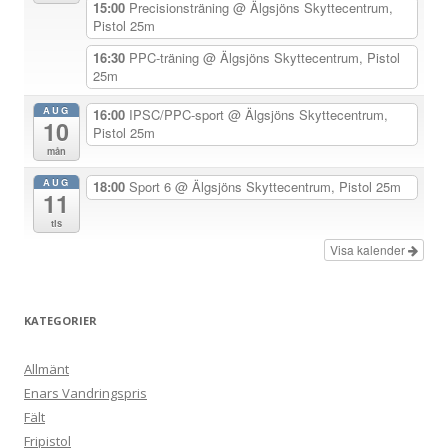
i
15:00
Precisionsträning
@ Älgsjöns Skyttecentrum,
Pistol 25m
g
e
16:30
PPC-träning
@ Älgsjöns Skyttecentrum, Pistol
25m
r
i
AUG
16:00
IPSC/PPC-sport
@ Älgsjöns Skyttecentrum,
10
Pistol 25m
n
mån
g
AUG
18:00
Sport 6
@ Älgsjöns Skyttecentrum, Pistol 25m
11
tis
Visa kalender
KATEGORIER
Allmänt
Enars Vandringspris
Fält
Fripistol