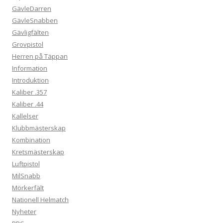
GävleDarren
GävleSnabben
Gävligfälten
Grovpistol
Herren på Täppan
Information
Introduktion
Kaliber .357
Kaliber .44
Kallelser
Klubbmästerskap
Kombination
Kretsmästerskap
Luftpistol
MilSnabb
Mörkerfält
Nationell Helmatch
Nyheter