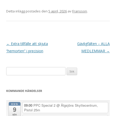
Detta inlägg postades den
5 april, 2026
av
Fransson
.
I
←
Extra tillfälle att skjuta
Gävligfälten – ALLA
n
“hemorten” i precision
MEDLEMMAR
→
l
ä
Sök
g
efter:
g
s
KOMMANDE HÄNDELSER
n
a
AUG
09:00
PPC Special 2
@ Älgsjöns Skyttecentrum,
9
v
Pistol 25m
sön