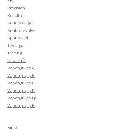
PPC
Precision
Resultat
Serietävlingar
Snubb-revolver
Sportpistol
Tävlingar
Träning
Underhåll
Vapengrupp A
Vapengrupp B
Vapengrupp C
Vapengrupp K
Vapengrupp Lp
Vapengrupp R
META