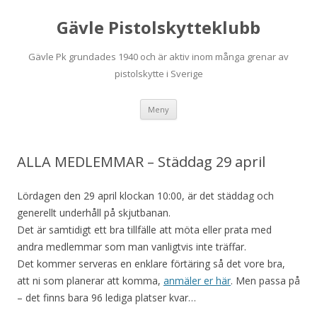
Gävle Pistolskytteklubb
Gävle Pk grundades 1940 och är aktiv inom många grenar av
pistolskytte i Sverige
Hoppa
Meny
till
innehåll
ALLA MEDLEMMAR – Städdag 29 april
Lördagen den 29 april klockan 10:00, är det städdag och
generellt underhåll på skjutbanan.
Det är samtidigt ett bra tillfälle att möta eller prata med
andra medlemmar som man vanligtvis inte träffar.
Det kommer serveras en enklare förtäring så det vore bra,
att ni som planerar att komma,
anmäler er här
. Men passa på
– det finns bara 96 lediga platser kvar…