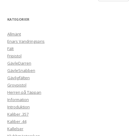
KATEGORIER
Allmänt
Enars Vandringspris
Fält
Fripistol
GävleDarren
GävleSnabben
Gävligfälten
Grovpistol
Herren på Täppan
Information
Introduktion
Kaliber .357
Kaliber .44
Kallelser
Klubbmästerskap