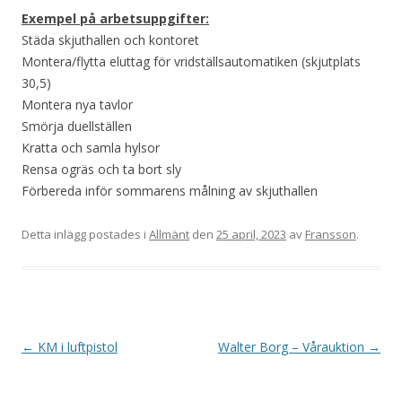
Exempel på arbetsuppgifter:
Städa skjuthallen och kontoret
Montera/flytta eluttag för vridställsautomatiken (skjutplats
30,5)
Montera nya tavlor
Smörja duellställen
Kratta och samla hylsor
Rensa ogräs och ta bort sly
Förbereda inför sommarens målning av skjuthallen
Detta inlägg postades i
Allmänt
den
25 april, 2023
av
Fransson
.
I
←
KM i luftpistol
Walter Borg – Vårauktion
→
n
l