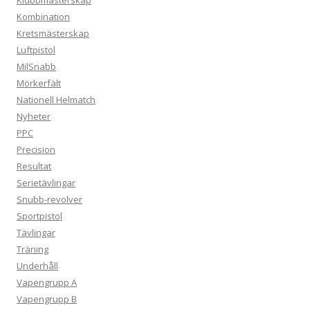
Kombination
Kretsmästerskap
Luftpistol
MilSnabb
Mörkerfält
Nationell Helmatch
Nyheter
PPC
Precision
Resultat
Serietävlingar
Snubb-revolver
Sportpistol
Tävlingar
Träning
Underhåll
Vapengrupp A
Vapengrupp B