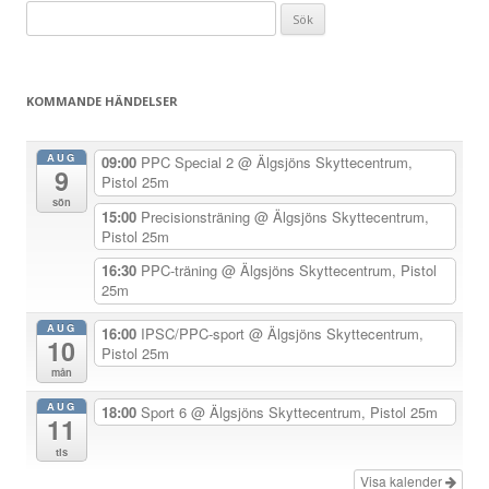
Sök
ä
efter:
g
g
KOMMANDE HÄNDELSER
s
n
AUG
09:00
PPC Special 2
@ Älgsjöns Skyttecentrum,
9
a
Pistol 25m
sön
v
15:00
Precisionsträning
@ Älgsjöns Skyttecentrum,
Pistol 25m
i
g
16:30
PPC-träning
@ Älgsjöns Skyttecentrum, Pistol
25m
e
r
AUG
16:00
IPSC/PPC-sport
@ Älgsjöns Skyttecentrum,
10
Pistol 25m
i
mån
n
AUG
18:00
Sport 6
@ Älgsjöns Skyttecentrum, Pistol 25m
g
11
tis
Visa kalender