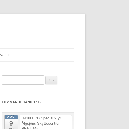
SORER
Sök
efter:
KOMMANDE HÄNDELSER
AUG
09:00
PPC Special 2
@
9
Älgsjöns Skyttecentrum,
Pistol 25m
sön