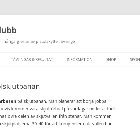
lubb
 många grenar av pistolskytte i Sverige
Hoppa
till
TÄVLINGAR & RESULTAT
INFORMATION
SHOP
SPON
innehåll
ANMÄLAN ON-LINE
ORDNINGSREGLER
lskjutbanan
SKJUTPROGRAM 2026
INTEGRITETSPOLICY
RUTINER FÖR SKJUTLEDARE
rbeten
på skjutbanan. Man planerar att börja jobba
 tidvis kommer vara skjutförbud på vardagar under aktuell
FÄLTSKYTTE
as övre delen av skjutvallen från stenar. Man kommer
 skjutplatserna 30-40 för att kompensera att vallen har
VAPENLICENS &
FÖRENINGSINTYG