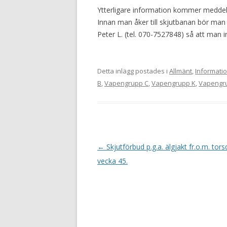
Ytterligare information kommer medde
Innan man åker till skjutbanan bör man 
Peter L. (tel. 070-7527848) så att man i
Detta inlägg postades i
Allmänt
,
Informati
B
,
Vapengrupp C
,
Vapengrupp K
,
Vapengr
I
←
Skjutförbud p.g.a. älgjakt fr.o.m. tor
n
vecka 45.
l
ä
g
g