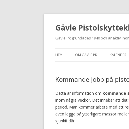
Gävle Pistolskyttek
Gävle Pk grundades 1940 och är aktiv inom
HEM
OM GÄVLE PK
KALENDER
HITTA HIT
Kommande jobb på pisto
NYBÖRJARE
MEDLEMSANSÖKAN
Detta är information om
kommande a
inom några veckor. Det innebär att det
KONTAKT
period. Man kommer arbeta med att ren
även lägga på ytterligare massor mellan
STADGAR
sjunkit där.