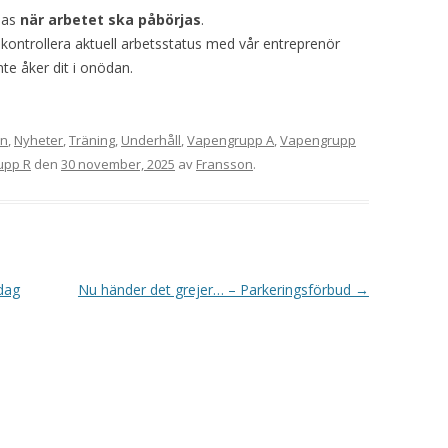
VAPENGRUPP K
las
när arbetet ska påbörjas
.
kontrollera aktuell arbetsstatus med vår entreprenör
MILJÖAMMUNITION?
nte åker dit i onödan.
BRA ATT HA LÄNKAR – VAPEN MM
on
,
Nyheter
,
Träning
,
Underhåll
,
Vapengrupp A
,
Vapengrupp
upp R
den
30 november, 2025
av
Fransson
.
sdag
Nu händer det grejer… – Parkeringsförbud
→