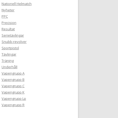
Nationell Helmatch
Nyheter
PPC
Precision
Resultat
Serietävlingar
Snubb-revolver
Sportpistol
Tävlingar
Träning
Underhåll
Vapengrupp A
Vapengrupp B
Vapengrupp C
Vapengrupp K
Vapengrupp Lp
Vapengrupp R