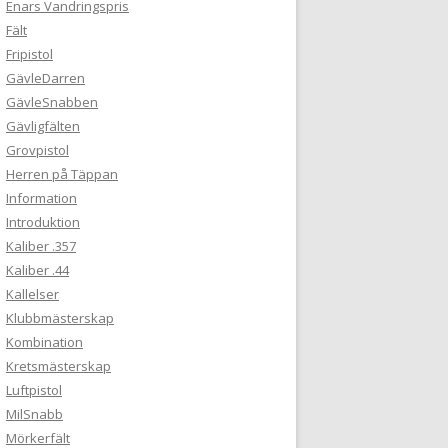
Enars Vandringspris
Fält
Fripistol
GävleDarren
GävleSnabben
Gävligfälten
Grovpistol
Herren på Täppan
Information
Introduktion
Kaliber .357
Kaliber .44
Kallelser
Klubbmästerskap
Kombination
Kretsmästerskap
Luftpistol
MilSnabb
Mörkerfält