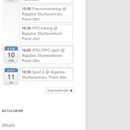
15:00
Precisionsträning
@
Älgsjöns Skyttecentrum,
Pistol 25m
16:30
PPC-träning
@
Älgsjöns Skyttecentrum,
Pistol 25m
AUG
16:00
IPSC/PPC-sport
@
10
Älgsjöns Skyttecentrum,
Pistol 25m
mån
AUG
18:00
Sport 6
@ Älgsjöns
11
Skyttecentrum, Pistol 25m
tis
Visa kalender
KATEGORIER
Allmänt