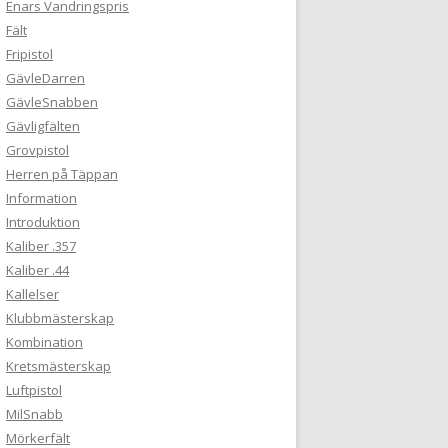
Enars Vandringspris
Fält
Fripistol
GävleDarren
GävleSnabben
Gävligfälten
Grovpistol
Herren på Täppan
Information
Introduktion
Kaliber .357
Kaliber .44
Kallelser
Klubbmästerskap
Kombination
Kretsmästerskap
Luftpistol
MilSnabb
Mörkerfält