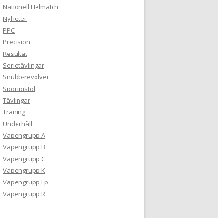
Nationell Helmatch
Nyheter
PPC
Precision
Resultat
Serietävlingar
Snubb-revolver
Sportpistol
Tävlingar
Träning
Underhåll
Vapengrupp A
Vapengrupp B
Vapengrupp C
Vapengrupp K
Vapengrupp Lp
Vapengrupp R