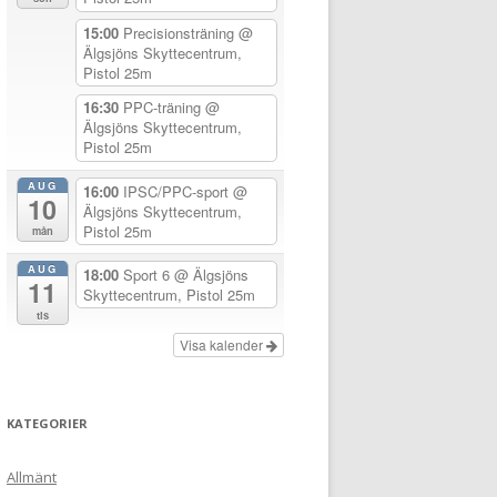
15:00
Precisionsträning
@
Älgsjöns Skyttecentrum,
Pistol 25m
16:30
PPC-träning
@
Älgsjöns Skyttecentrum,
Pistol 25m
AUG
16:00
IPSC/PPC-sport
@
10
Älgsjöns Skyttecentrum,
Pistol 25m
mån
AUG
18:00
Sport 6
@ Älgsjöns
11
Skyttecentrum, Pistol 25m
tis
Visa kalender
KATEGORIER
Allmänt