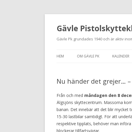
Gävle Pistolskyttek
Gävle Pk grundades 1940 och är aktiv inom
HEM
OM GÄVLE PK
KALENDER
HITTA HIT
Nu händer det grejer… –
NYBÖRJARE
MEDLEMSANSÖKAN
Från och med
måndagen den 8 dec
Älgsjöns skyttecentrum. Massorna kom
KONTAKT
banan. Det innebär att det blir mycket
15-30 lastbilar samtidigt. För att underl
STADGAR
respektive tipplats, behöver man införa
blockerar tillfartsvägar.