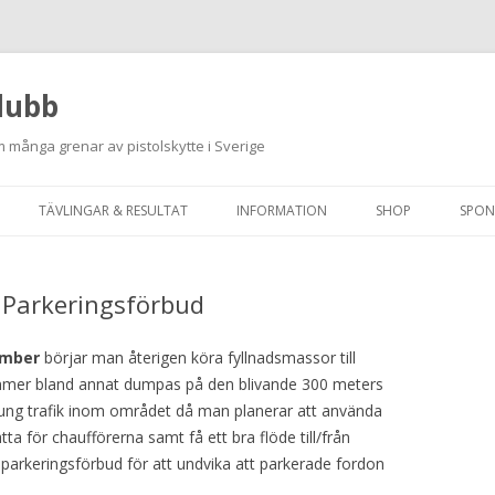
lubb
 många grenar av pistolskytte i Sverige
Hoppa
till
TÄVLINGAR & RESULTAT
INFORMATION
SHOP
SPON
innehåll
ANMÄLAN ON-LINE
ORDNINGSREGLER
 Parkeringsförbud
SKJUTPROGRAM 2026
INTEGRITETSPOLICY
RUTINER FÖR SKJUTLEDARE
ember
börjar man återigen köra fyllnadsmassor till
mer bland annat dumpas på den blivande 300 meters
FÄLTSKYTTE
 tung trafik inom området då man planerar att använda
ätta för chaufförerna samt få ett bra flöde till/från
VAPENLICENS &
 parkeringsförbud för att undvika att parkerade fordon
FÖRENINGSINTYG