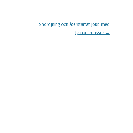
n
Snöröjning och återstartat jobb med
fyllnadsmassor
→