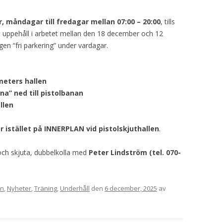
VAPENGRUPP K
, måndagar till fredagar mellan 07:00 – 20:00
, tills
MILJÖAMMUNITION?
t uppehåll i arbetet mellan den 18 december och 12
gen “fri parkering” under vardagar.
BRA ATT HA LÄNKAR – VAPEN MM
meters hallen
a” ned till pistolbanan
llen
istället på INNERPLAN vid pistolskjuthallen
.
och skjuta, dubbelkolla med
Peter Lindström (tel. 070-
on
,
Nyheter
,
Träning
,
Underhåll
den
6 december, 2025
av