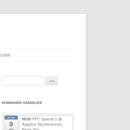
SORER
Sök
efter:
KOMMANDE HÄNDELSER
AUG
09:00
PPC Special 2
@
9
Älgsjöns Skyttecentrum,
Pistol 25m
sön