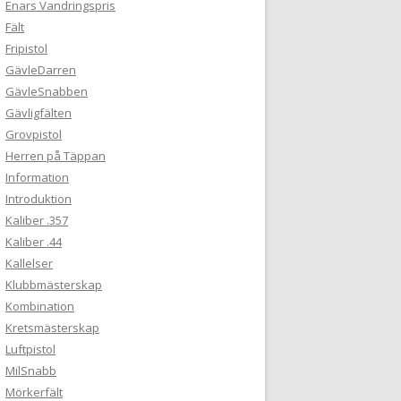
Enars Vandringspris
Fält
Fripistol
GävleDarren
GävleSnabben
Gävligfälten
Grovpistol
Herren på Täppan
Information
Introduktion
Kaliber .357
Kaliber .44
Kallelser
Klubbmästerskap
Kombination
Kretsmästerskap
Luftpistol
MilSnabb
Mörkerfält