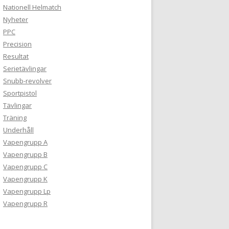
Nationell Helmatch
Nyheter
PPC
Precision
Resultat
Serietävlingar
Snubb-revolver
Sportpistol
Tävlingar
Träning
Underhåll
Vapengrupp A
Vapengrupp B
Vapengrupp C
Vapengrupp K
Vapengrupp Lp
Vapengrupp R