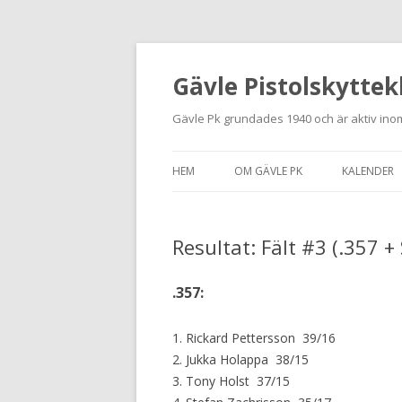
Gävle Pistolskyttek
Gävle Pk grundades 1940 och är aktiv inom
HEM
OM GÄVLE PK
KALENDER
HITTA HIT
Resultat: Fält #3 (.357 
NYBÖRJARE
MEDLEMSANSÖKAN
.357:
KONTAKT
1. Rickard Pettersson 39/16
STADGAR
2. Jukka Holappa 38/15
3. Tony Holst 37/15