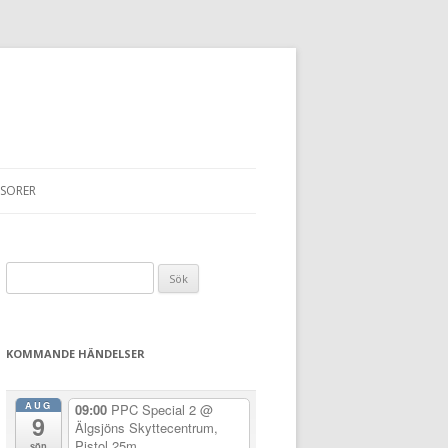
SORER
Sök
efter:
KOMMANDE HÄNDELSER
AUG
09:00
PPC Special 2
@
9
Älgsjöns Skyttecentrum,
Pistol 25m
sön