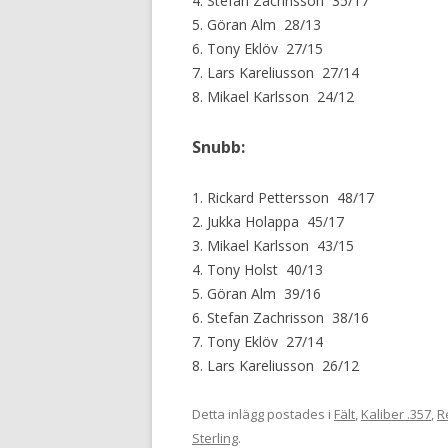
4. Stefan Zachrisson 35/17
5. Göran Alm 28/13
6. Tony Eklöv 27/15
7. Lars Kareliusson 27/14
8. Mikael Karlsson 24/12
Snubb:
1. Rickard Pettersson 48/17
2. Jukka Holappa 45/17
3. Mikael Karlsson 43/15
4. Tony Holst 40/13
5. Göran Alm 39/16
6. Stefan Zachrisson 38/16
7. Tony Eklöv 27/14
8. Lars Kareliusson 26/12
Detta inlägg postades i
Fält
,
Kaliber .357
,
R
Sterling
.