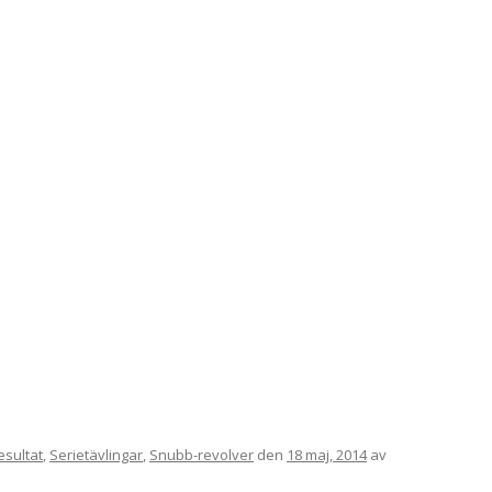
VAPENGRUPP K
MILJÖAMMUNITION?
BRA ATT HA LÄNKAR – VAPEN MM
esultat
,
Serietävlingar
,
Snubb-revolver
den
18 maj, 2014
av