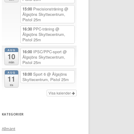
15:00
Precisionsträning
@
Älgsjöns Skyttecentrum,
Pistol 25m
16:30
PPC-träning
@
Älgsjöns Skyttecentrum,
Pistol 25m
AUG
16:00
IPSC/PPC-sport
@
10
Älgsjöns Skyttecentrum,
Pistol 25m
mån
AUG
18:00
Sport 6
@ Älgsjöns
11
Skyttecentrum, Pistol 25m
tis
Visa kalender
KATEGORIER
Allmänt