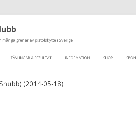
lubb
 många grenar av pistolskytte i Sverige
Hoppa
till
TÄVLINGAR & RESULTAT
INFORMATION
SHOP
SPON
innehåll
ANMÄLAN ON-LINE
ORDNINGSREGLER
+ Snubb) (2014-05-18)
SKJUTPROGRAM 2026
INTEGRITETSPOLICY
RUTINER FÖR SKJUTLEDARE
FÄLTSKYTTE
VAPENLICENS &
FÖRENINGSINTYG