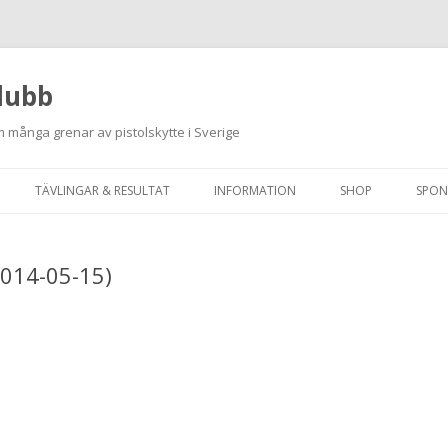
lubb
 många grenar av pistolskytte i Sverige
Hoppa
till
TÄVLINGAR & RESULTAT
INFORMATION
SHOP
SPON
innehåll
ANMÄLAN ON-LINE
ORDNINGSREGLER
2014-05-15)
SKJUTPROGRAM 2026
INTEGRITETSPOLICY
RUTINER FÖR SKJUTLEDARE
FÄLTSKYTTE
VAPENLICENS &
FÖRENINGSINTYG