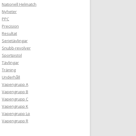
Nationell Helmatch
Nyheter
PPC
Precision
Resultat
Serietävlingar
Snubb-revolver
Sportpistol
Tävlingar
Träning
Underhåll
Vapengrupp A
Vapengrupp B
Vapengrupp C
Vapengrupp K
Vapengrupp Lp
Vapengrupp R