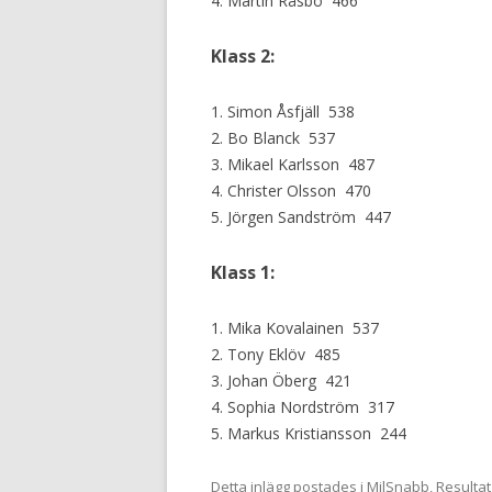
4. Martin Råsbo 466
Klass 2:
1. Simon Åsfjäll 538
2. Bo Blanck 537
3. Mikael Karlsson 487
4. Christer Olsson 470
5. Jörgen Sandström 447
Klass 1:
1. Mika Kovalainen 537
2. Tony Eklöv 485
3. Johan Öberg 421
4. Sophia Nordström 317
5. Markus Kristiansson 244
Detta inlägg postades i
MilSnabb
,
Resultat