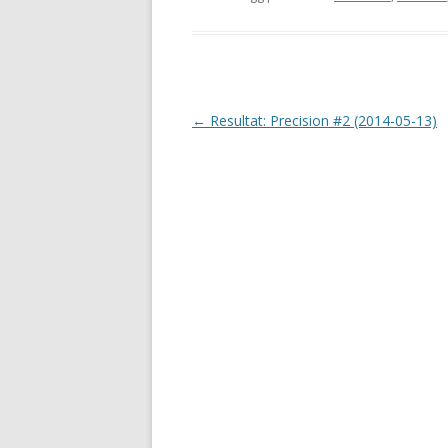
I
←
Resultat: Precision #2 (2014-05-13)
n
l
ä
g
g
s
n
a
v
i
g