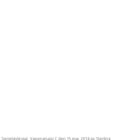
VAPENGRUPP K
MILJÖAMMUNITION?
BRA ATT HA LÄNKAR – VAPEN MM
,
Serietävlingar
,
Vapengrupp C
den
15 maj, 2014
av
Sterling
.