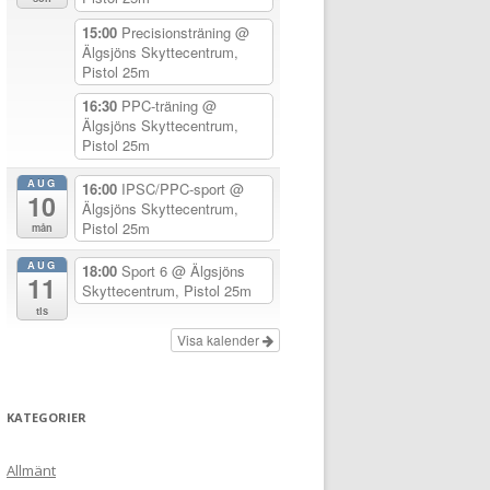
15:00
Precisionsträning
@
Älgsjöns Skyttecentrum,
Pistol 25m
16:30
PPC-träning
@
Älgsjöns Skyttecentrum,
Pistol 25m
AUG
16:00
IPSC/PPC-sport
@
10
Älgsjöns Skyttecentrum,
Pistol 25m
mån
AUG
18:00
Sport 6
@ Älgsjöns
11
Skyttecentrum, Pistol 25m
tis
Visa kalender
KATEGORIER
Allmänt