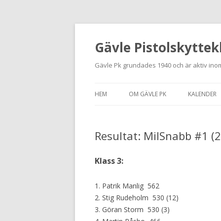
Gävle Pistolskyttek
Gävle Pk grundades 1940 och är aktiv inom
HEM
OM GÄVLE PK
KALENDER
HITTA HIT
Resultat: MilSnabb #1 (
NYBÖRJARE
MEDLEMSANSÖKAN
Klass 3:
KONTAKT
1. Patrik Manlig 562
STADGAR
2. Stig Rudeholm 530 (12)
3. Göran Storm 530 (3)