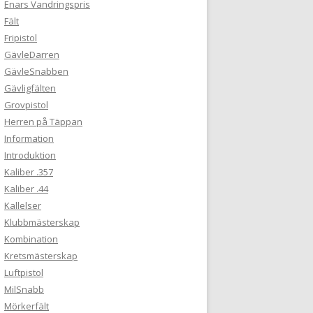
Enars Vandringspris
Fält
Fripistol
GävleDarren
GävleSnabben
Gävligfälten
Grovpistol
Herren på Täppan
Information
Introduktion
Kaliber .357
Kaliber .44
Kallelser
Klubbmästerskap
Kombination
Kretsmästerskap
Luftpistol
MilSnabb
Mörkerfält