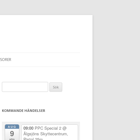
SORER
Sök
efter:
KOMMANDE HÄNDELSER
AUG
09:00
PPC Special 2
@
9
Älgsjöns Skyttecentrum,
Pistol 25m
sön