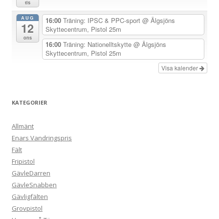
n
tis
g
AUG
16:00
Träning: IPSC & PPC-sport
@ Älgsjöns
12
Skyttecentrum, Pistol 25m
ons
16:00
Träning: Nationelltskytte
@ Älgsjöns
Skyttecentrum, Pistol 25m
Visa kalender
KATEGORIER
Allmänt
Enars Vandringspris
Fält
Fripistol
GävleDarren
GävleSnabben
Gävligfälten
Grovpistol