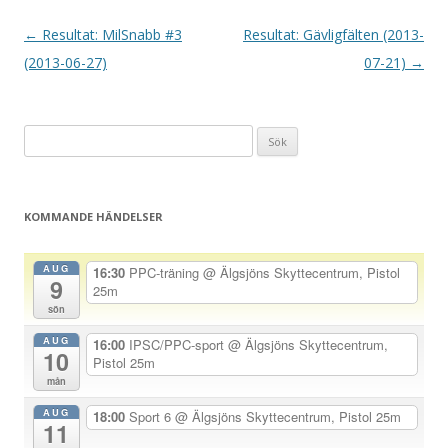
I
←
Resultat: MilSnabb #3
Resultat: Gävligfälten (2013-
n
(2013-06-27)
07-21)
→
l
ä
Sök
g
efter:
g
s
KOMMANDE HÄNDELSER
n
a
AUG
16:30
PPC-träning
@ Älgsjöns Skyttecentrum, Pistol
9
v
25m
sön
i
AUG
g
16:00
IPSC/PPC-sport
@ Älgsjöns Skyttecentrum,
10
Pistol 25m
e
mån
r
AUG
18:00
Sport 6
@ Älgsjöns Skyttecentrum, Pistol 25m
i
11