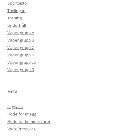
Sportpistol
Tävlingar
Träning
Underhåll
Vapengrupp A
Vapengrupp B
Vapengrupp C
Vapengrupp K
Vapengrupp Lp
Vapengrupp R
META
Logga in
Flöde för inlägg
Flöde för kommentarer
WordPress.org