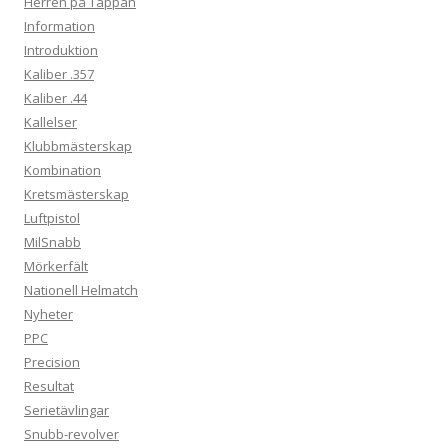
Herren på Täppan
Information
Introduktion
Kaliber .357
Kaliber .44
Kallelser
Klubbmästerskap
Kombination
Kretsmästerskap
Luftpistol
MilSnabb
Mörkerfält
Nationell Helmatch
Nyheter
PPC
Precision
Resultat
Serietävlingar
Snubb-revolver