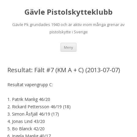
Gävle Pistolskytteklubb
Gävle Pk grundades 1940 och är aktiv inom många grenar av
pistolskytte i Sverige
Hoppa
Meny
till
innehåll
Resultat: Fält #7 (KM A + C) (2013-07-07)
Resultat vapengrupp C:
1. Patrik Manlig 46/20
2. Rickard Pettersson 46/19 (18)
3. Simon Åsfjäll 46/19 (17)
4. Jonas Lind 43/20
5. Bo Blanck 42/20
6. Ingela Manlig 40/17