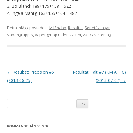
3. Bo Blanck 189+175+158 = 522
4. Ingela Manlig 163+155+164 = 482
Detta inlägg postades i
MilSnabb
,
Resultat
,
Serietävlingar
,
Vapengrupp A
,
Vapengrupp C
den
27 juni, 2013
av
Sterling
.
I
←
Resultat: Precision #5
Resultat: Fält #7 (KM A + C)
n
(2013-06-25)
(2013-07-07)
→
l
ä
Sök
g
efter:
g
s
KOMMANDE HÄNDELSER
n