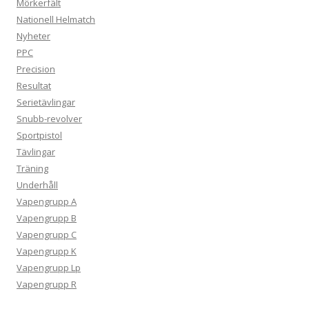
Mörkerfält
Nationell Helmatch
Nyheter
PPC
Precision
Resultat
Serietävlingar
Snubb-revolver
Sportpistol
Tävlingar
Träning
Underhåll
Vapengrupp A
Vapengrupp B
Vapengrupp C
Vapengrupp K
Vapengrupp Lp
Vapengrupp R