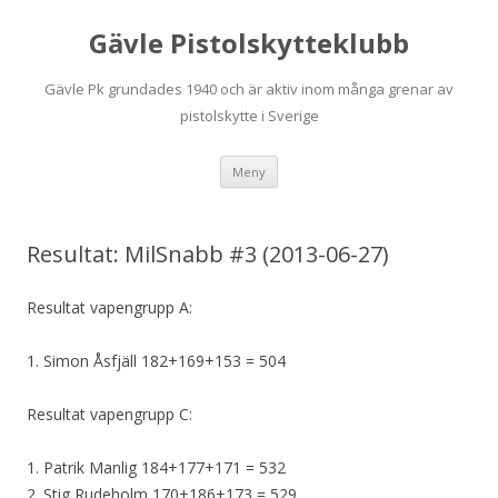
Gävle Pistolskytteklubb
Gävle Pk grundades 1940 och är aktiv inom många grenar av
pistolskytte i Sverige
Hoppa
Meny
till
innehåll
Resultat: MilSnabb #3 (2013-06-27)
Resultat vapengrupp A:
1. Simon Åsfjäll 182+169+153 = 504
Resultat vapengrupp C:
1. Patrik Manlig 184+177+171 = 532
2. Stig Rudeholm 170+186+173 = 529