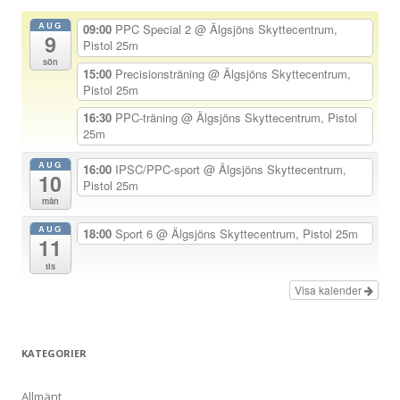
a
AUG
09:00
PPC Special 2
@ Älgsjöns Skyttecentrum,
9
v
Pistol 25m
sön
i
15:00
Precisionsträning
@ Älgsjöns Skyttecentrum,
Pistol 25m
g
e
16:30
PPC-träning
@ Älgsjöns Skyttecentrum, Pistol
25m
r
i
AUG
16:00
IPSC/PPC-sport
@ Älgsjöns Skyttecentrum,
10
Pistol 25m
n
mån
g
AUG
18:00
Sport 6
@ Älgsjöns Skyttecentrum, Pistol 25m
11
tis
Visa kalender
KATEGORIER
Allmänt