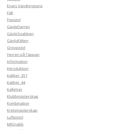
Enars Vandringspris
Fält
Fripistol
GävleDarren
GävleSnabben
Gävligfälten
Grovpistol
Herren på Täppan
Information
Introduktion
Kaliber .357
Kaliber .44
Kallelser
Klubbmästerskap
Kombination
Kretsmästerskap
Luftpistol
MilSnabb