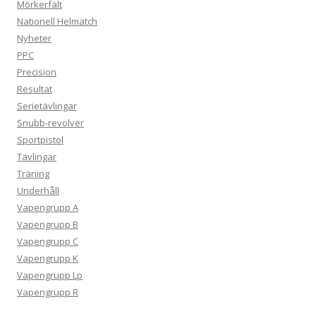
Mörkerfält
Nationell Helmatch
Nyheter
PPC
Precision
Resultat
Serietävlingar
Snubb-revolver
Sportpistol
Tävlingar
Träning
Underhåll
Vapengrupp A
Vapengrupp B
Vapengrupp C
Vapengrupp K
Vapengrupp Lp
Vapengrupp R