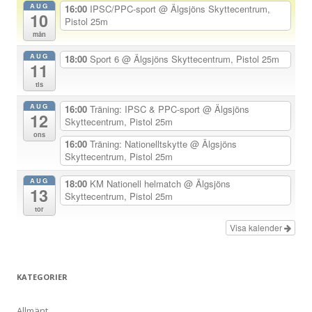
AUG
16:00
IPSC/PPC-sport
@ Älgsjöns Skyttecentrum,
10
a
Pistol 25m
mån
v
AUG
i
18:00
Sport 6
@ Älgsjöns Skyttecentrum, Pistol 25m
11
g
tis
e
AUG
16:00
Träning: IPSC & PPC-sport
@ Älgsjöns
r
12
Skyttecentrum, Pistol 25m
i
ons
16:00
Träning: Nationelltskytte
@ Älgsjöns
n
Skyttecentrum, Pistol 25m
g
AUG
18:00
KM Nationell helmatch
@ Älgsjöns
13
Skyttecentrum, Pistol 25m
tor
Visa kalender
KATEGORIER
Allmänt