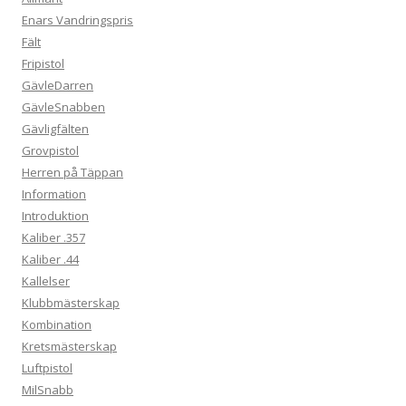
Enars Vandringspris
Fält
Fripistol
GävleDarren
GävleSnabben
Gävligfälten
Grovpistol
Herren på Täppan
Information
Introduktion
Kaliber .357
Kaliber .44
Kallelser
Klubbmästerskap
Kombination
Kretsmästerskap
Luftpistol
MilSnabb