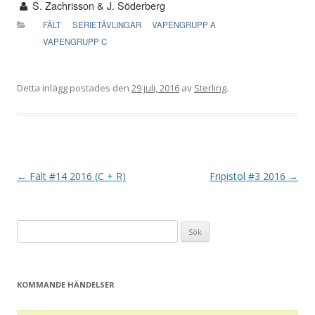
S. Zachrisson & J. Söderberg
FÄLT
SERIETÄVLINGAR
VAPENGRUPP A
VAPENGRUPP C
Detta inlägg postades den
29 juli, 2016
av
Sterling
.
I
←
Fält #14 2016 (C + R)
Fripistol #3 2016
→
n
l
Sök
ä
efter:
g
g
KOMMANDE HÄNDELSER
s
n