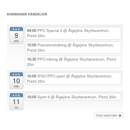
g
g
KOMMANDE HÄNDELSER
s
n
AUG
09:00
PPC Special 2
@ Älgsjöns Skyttecentrum,
9
a
Pistol 25m
sön
v
15:00
Precisionsträning
@ Älgsjöns Skyttecentrum,
Pistol 25m
i
g
16:30
PPC-träning
@ Älgsjöns Skyttecentrum, Pistol
25m
e
r
AUG
16:00
IPSC/PPC-sport
@ Älgsjöns Skyttecentrum,
10
Pistol 25m
i
mån
n
AUG
18:00
Sport 6
@ Älgsjöns Skyttecentrum, Pistol 25m
g
11
tis
Visa kalender