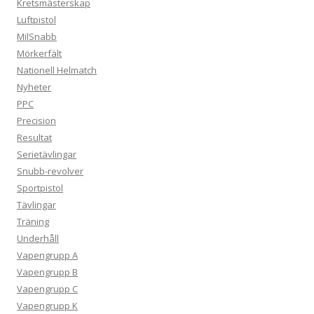
Kretsmästerskap
Luftpistol
MilSnabb
Mörkerfält
Nationell Helmatch
Nyheter
PPC
Precision
Resultat
Serietävlingar
Snubb-revolver
Sportpistol
Tävlingar
Träning
Underhåll
Vapengrupp A
Vapengrupp B
Vapengrupp C
Vapengrupp K