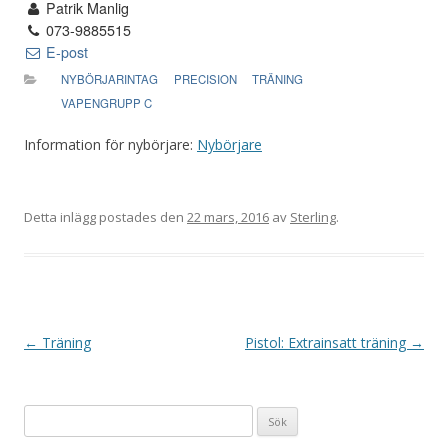
Patrik Manlig
073-9885515
E-post
NYBÖRJARINTAG
PRECISION
TRÄNING
VAPENGRUPP C
Information för nybörjare:
Nybörjare
Detta inlägg postades den
22 mars, 2016
av
Sterling
.
I
←
Träning
Pistol: Extrainsatt träning
→
n
l
Sök
ä
efter: