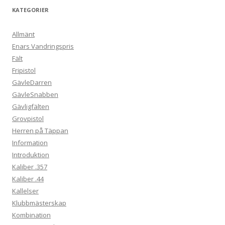
KATEGORIER
Allmänt
Enars Vandringspris
Fält
Fripistol
GävleDarren
GävleSnabben
Gävligfälten
Grovpistol
Herren på Täppan
Information
Introduktion
Kaliber .357
Kaliber .44
Kallelser
Klubbmästerskap
Kombination