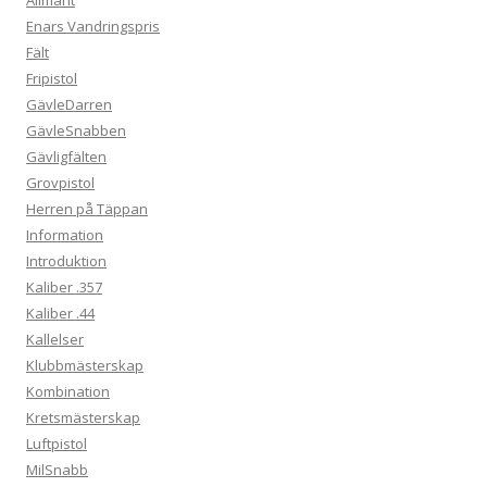
Enars Vandringspris
Fält
Fripistol
GävleDarren
GävleSnabben
Gävligfälten
Grovpistol
Herren på Täppan
Information
Introduktion
Kaliber .357
Kaliber .44
Kallelser
Klubbmästerskap
Kombination
Kretsmästerskap
Luftpistol
MilSnabb