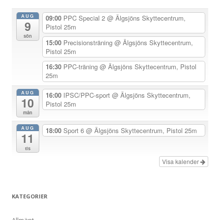
n
AUG
09:00
PPC Special 2
@ Älgsjöns Skyttecentrum,
9
a
Pistol 25m
sön
v
15:00
Precisionsträning
@ Älgsjöns Skyttecentrum,
Pistol 25m
i
g
16:30
PPC-träning
@ Älgsjöns Skyttecentrum, Pistol
25m
e
r
AUG
16:00
IPSC/PPC-sport
@ Älgsjöns Skyttecentrum,
10
Pistol 25m
i
mån
n
AUG
18:00
Sport 6
@ Älgsjöns Skyttecentrum, Pistol 25m
g
11
tis
Visa kalender
KATEGORIER
Allmänt