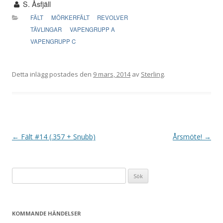
S. Åsfjäll
FÄLT
MÖRKERFÄLT
REVOLVER
TÄVLINGAR
VAPENGRUPP A
VAPENGRUPP C
Detta inlägg postades den
9 mars, 2014
av
Sterling
.
I
←
Fält #14 (.357 + Snubb)
Årsmöte!
→
n
l
Sök
ä
efter:
g
g
KOMMANDE HÄNDELSER
s