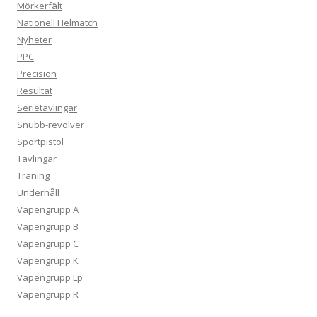
Mörkerfält
Nationell Helmatch
Nyheter
PPC
Precision
Resultat
Serietävlingar
Snubb-revolver
Sportpistol
Tävlingar
Träning
Underhåll
Vapengrupp A
Vapengrupp B
Vapengrupp C
Vapengrupp K
Vapengrupp Lp
Vapengrupp R